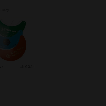
 Sunny
uck
ab € 0.14