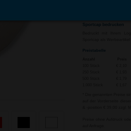
In den
Auf
Warenkorb
Merk
Sportcap bedrucken
Bedruckt mit Ihrem Logo
Sportcap als Werbeartikel 
Preistabelle
Anzahl
Preis
100 Stück
€ 2,10
250 Stück
€ 1,93
500 Stück
€ 1,79
1.000 Stück
€ 1,67
* Die genannten Preise si
auf der Vorderseite diese
& -position € 39,00 zzgl. 
Preise ohne Aufdruck ode
auf Anfrage.