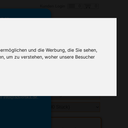
0
0
Kunden Login
en,
€ 1,59
ringung ab:
 ermöglichen und die Werbung, die Sie sehen,
alle Preise zzgl. MwSt.
en, um zu verstehen, woher unsere Besucher
hnelle Preiskalkulation
geben.
emittel-Experten
r info@advertika.de.
ebot