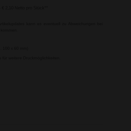
s € 2,10 Netto pro Stück**
rtikelupdates kann es eventuell zu Abweichungen bei
t kommen.
a. 100 x 60 mm)
ns für weitere Druckmöglichkeiten.