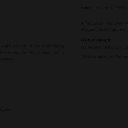
Artikelpreis von € 1,59 bi
Aufgrund der ständigen A
Preisen und Verfügbarkei
Werbefläche(n):
n somit schnell an den Kopfumfang
Vorderseite, Siebdruck (c
den Farben erhältlich: Gelb, Grün,
- Bitte kontaktieren Sie u
ellgrau.
igabe.