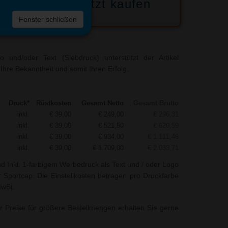
Jetzt kaufen
 die
Fenster schließen
liste
 und/oder Text (Siebdruck) unterstützt der Artikel
Ihre Bekanntheit und somit Ihren Erfolg.
Druck*
Rüstkosten
Gesamt Netto
Gesamt Brutto
inkl.
€ 39,00
€ 249,00
€ 296,31
inkl.
€ 39,00
€ 521,50
€ 620,59
inkl.
€ 39,00
€ 934,00
€ 1.111,46
inkl.
€ 39,00
€ 1.709,00
€ 2.033,71
nd Inkl. 1-farbigem Werbedruck als Text und / oder Logo
r Sportcap. Die Einstellkosten betragen pro Druckfarbe
MwSt.
r Preise für größere Bestellmengen erhalten Sie gerne