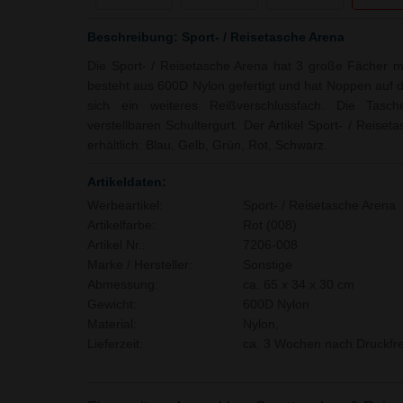
Beschreibung: Sport- / Reisetasche Arena
Die Sport- / Reisetasche Arena hat 3 große Fächer m
besteht aus 600D Nylon gefertigt und hat Noppen auf de
sich ein weiteres Reißverschlussfach. Die Tas
verstellbaren Schultergurt. Der Artikel Sport- / Reise
erhältlich: Blau, Gelb, Grün, Rot, Schwarz.
Artikeldaten:
Werbeartikel:
Sport- / Reisetasche Arena
Artikelfarbe:
Rot (008)
Artikel Nr.:
7206-008
Marke / Hersteller:
Sonstige
Abmessung:
ca. 65 x 34 x 30 cm
Gewicht:
600D Nylon
Material:
Nylon,
Lieferzeit:
ca. 3 Wochen nach Druckfre