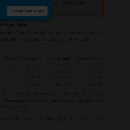
Jetzt kaufen
 die
Fenster schließen
liste
rena bedrucken
d/oder Text (Siebdruck) unterstützt der Artikel Sport- /
beartikel Ihre Bekanntheit und somit Ihren Erfolg.
Druck*
Rüstkosten
Gesamt Netto
Gesamt Brutto
inkl.
€ 39,00
€ 956,75
€ 1.138,53
inkl.
€ 39,00
€ 1.689,50
€ 2.010,51
inkl.
€ 39,00
€ 2.876,00
€ 3.422,44
inkl.
€ 39,00
€ 6.651,50
€ 7.915,29
nd Inkl. 1-farbigem Werbedruck als Text und / oder Logo
- / Reisetasche Arena. Die Einstellkosten betragen pro
39,00 zzgl. MwSt.
r Preise für größere Bestellmengen erhalten Sie gerne