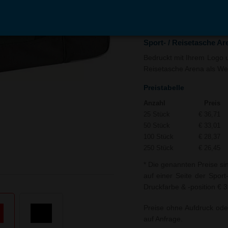
In den
Auf
Warenkorb
Merk
Sport- / Reisetasche A
Bedruckt mit Ihrem Logo un
Reisetasche Arena als Wer
Preistabelle
Anzahl
Preis
25 Stück
€ 36,71
50 Stück
€ 33,01
100 Stück
€ 28,37
250 Stück
€ 26,45
* Die genannten Preise si
auf einer Seite der Sport
Druckfarbe & -position € 
Preise ohne Aufdruck ode
auf Anfrage.