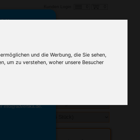
0
0
Kunden Login
en,
€ 20,36
ringung ab:
 ermöglichen und die Werbung, die Sie sehen,
alle Preise zzgl. MwSt.
en, um zu verstehen, woher unsere Besucher
hnelle Preiskalkulation
geben.
emittel-Experten
r info@advertika.de.
ebot