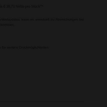
bis € 36,71 Netto pro Stück**
rtikelupdates kann es eventuell zu Abweichungen bei
t kommen.
ns für weitere Druckmöglichkeiten.