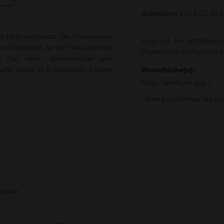
Artikelpreis von € 20,36 
it Reißverschluss. Die Reisetasche
Aufgrund der ständigen A
r Unterseite. An der Seite befindet
Preisen und Verfügbarkei
che hat einen abnehmbaren und
tasche Arena ist in folgenden Farben
Werbefläche(n):
Seite, Siebdruck (ca. )
- Bitte kontaktieren Sie u
igabe.