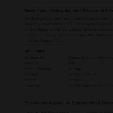
Beschreibung: Getbag Sport und Reisetasche Com
Die Getbag Sport und Reisetasche Combat besteht au
einen größenverstellbren und abnehmbaren Tragegurt.
an den Enden jeweils ein weiteres Reißverschlussfa
geeignet ist. Der Artikel Getbag Sport und Reisetas
erhältlich: Schwarz/Grau.
Artikeldaten:
Werbeartikel:
Getbag Sport und Reisetas
Artikel Nr.:
9385
Marke / Hersteller:
Sonstige
Abmessung:
ca. 59,5 x 29 x 31 cm
Material:
Polyester,
Lieferzeit:
ca. 3 Wochen nach Druckfre
Eine weitere Auswahl an Sporttaschen & Reiset
Sport- und Reisetasche Neapel
Sporttasche Fußbal