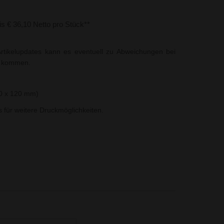
bis € 36,10 Netto pro Stück**
rtikelupdates kann es eventuell zu Abweichungen bei
t kommen.
50 x 120 mm)
ns für weitere Druckmöglichkeiten.