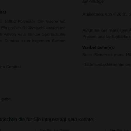
auf Anfrage.
bat
Artikelpreis von € 26,91 
s 1680D Polyester. Die Tasche hat
 Ein großes Reißverschlussfach mit
Aufgrund der ständigen A
ch wovon eins für die Sportschuhe
Preisen und Verfügbarkei
che Combat ist in folgenden Farben
Werbefläche(n):
Seite, Siebdruck (max. 1
- Bitte kontaktieren Sie u
che Combat
igabe.
aschen die für Sie interessant sein könnte:
l
Sporttasche Power
Sporttasche