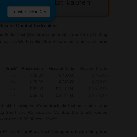
Jetzt kaufen
 die
Fenster schließen
liste
etasche Combat bedrucken
nd/oder Text (Siebdruck) unterstützt der Artikel Getbag
bat als Werbeartikel Ihre Bekanntheit und somit Ihren
Druck*
Rüstkosten
Gesamt Netto
Gesamt Brutto
inkl.
€ 39,00
€ 400,00
€ 476,00
inkl.
€ 39,00
€ 695,80
€ 828,00
inkl.
€ 39,00
€ 1.279,80
€ 1.522,96
inkl.
€ 39,00
€ 2.344,60
€ 2.790,07
nd Inkl. 1-farbigem Werbedruck als Text und / oder Logo
ag Sport und Reisetasche Combat. Die Einstellkosten
 -position € 39,00 zzgl. MwSt.
r Preise für größere Bestellmengen erhalten Sie gerne