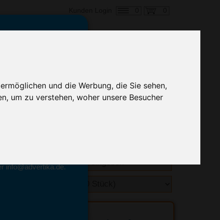
0
0
Kunden Login
en,
€ 26,91
ringung ab:
 ermöglichen und die Werbung, die Sie sehen,
alle Preise zzgl. MwSt.
en, um zu verstehen, woher unsere Besucher
hnelle Preiskalkulation
geben.
emittel-Experten
r info@advertika.de.
ebot