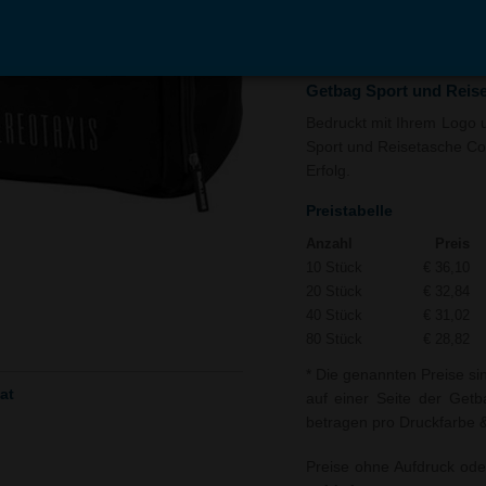
In den
Auf
Warenkorb
Merk
Getbag Sport und Reis
Bedruckt mit Ihrem Logo u
Sport und Reisetasche Com
Erfolg.
Preistabelle
Anzahl
Preis
10 Stück
€ 36,10
20 Stück
€ 32,84
40 Stück
€ 31,02
80 Stück
€ 28,82
* Die genannten Preise si
at
auf einer Seite der Getb
betragen pro Druckfarbe &
Preise ohne Aufdruck ode