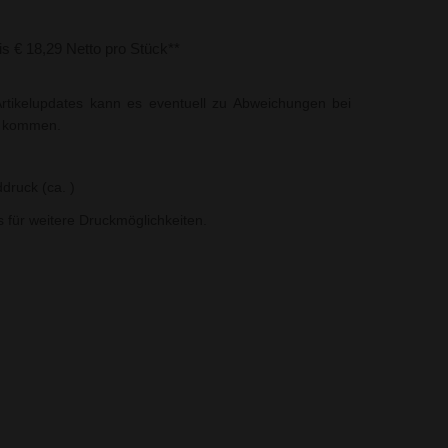
bis € 18,29 Netto pro Stück**
rtikelupdates kann es eventuell zu Abweichungen bei
t kommen.
druck (ca. )
ns für weitere Druckmöglichkeiten.