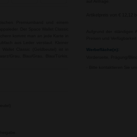
auf Anfrage.
Artikelpreis von € 12,12 
stischen Premiumband und einem
paleder. Der Space Wallet Classic
Aufgrund der ständigen A
fächern kommt man an jede Karte in
Preisen und Verfügbarkei
ubfach aus Leder verstaut. Kleiner
Wallet Classic (Geldbeutel) ist in
Werbefläche(n):
warz/Grau, Blau/Grau, Blau/Türkis,
Vorderseite, Prägung/Blind
- Bitte kontaktieren Sie u
eutel)
reigabe.