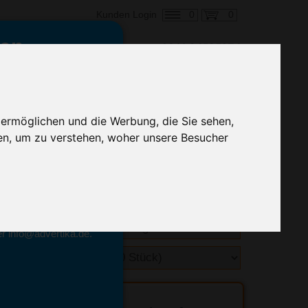
0
0
Kunden Login
en,
€ 12,12
ringung ab:
 ermöglichen und die Werbung, die Sie sehen,
alle Preise zzgl. MwSt.
en, um zu verstehen, woher unsere Besucher
hnelle Preiskalkulation
geben.
emittel-Experten
r info@advertika.de.
ebot