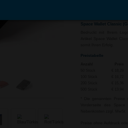
In den
Auf
Warenkorb
Merk
Space Wallet Classic (
Bedruckt mit Ihrem Logo
Artikel Space Wallet Clas
somit Ihren Erfolg.
Preistabelle
Anzahl
Preis
50 Stück
€ 18,29
100 Stück
€ 16,72
200 Stück
€ 15,36
500 Stück
€ 13,94
* Die genannten Preise 
Vorderseite des Space W
Nebenkosten zzgl. MwSt.
Preise ohne Aufdruck ode