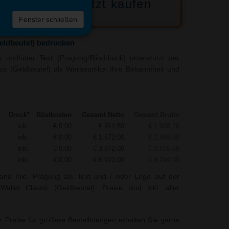
Jetzt kaufen
 die
Fenster schließen
liste
Geldbeutel) bedrucken
 und/oder Text (Prägung/Blinddruck) unterstützt der
sic (Geldbeutel) als Werbeartikel Ihre Bekanntheit und
Druck*
Rüstkosten
Gesamt Netto
Gesamt Brutto
inkl.
€ 0,00
€ 914,50
€ 1.088,26
inkl.
€ 0,00
€ 1.672,00
€ 1.989,68
inkl.
€ 0,00
€ 3.072,00
€ 3.655,68
inkl.
€ 0,00
€ 6.970,00
€ 8.294,30
sind Inkl. Prägung als Text und / oder Logo auf der
allet Classic (Geldbeutel). Preise sind inkl. aller
r Preise für größere Bestellmengen erhalten Sie gerne