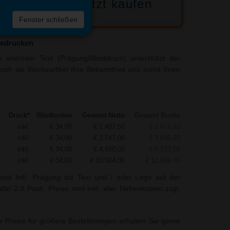
Jetzt kaufen
 die
Fenster schließen
liste
bedrucken
 und/oder Text (Prägung/Blinddruck) unterstützt der
Push als Werbeartikel Ihre Bekanntheit und somit Ihren
Druck*
Rüstkosten
Gesamt Netto
Gesamt Brutto
inkl.
€ 34,00
€ 1.407,50
€ 1.674,93
inkl.
€ 34,00
€ 2.547,00
€ 3.030,93
inkl.
€ 34,00
€ 4.650,00
€ 5.533,50
inkl.
€ 34,00
€ 10.504,00
€ 12.499,76
sind Inkl. Prägung als Text und / oder Logo auf der
let 2.0 Push. Preise sind inkl. aller Nebenkosten zzgl.
r Preise für größere Bestellmengen erhalten Sie gerne