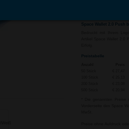
In den
Auf
Warenkorb
Merk
Space Wallet 2.0 Push 
Bedruckt mit Ihrem Logo
Artikel Space Wallet 2.0 
Erfolg.
Preistabelle
Anzahl
Preis
50 Stück
€ 27,47
100 Stück
€ 25,13
200 Stück
€ 23,08
500 Stück
€ 20,94
* Die genannten Preise 
Vorderseite des Space Wal
MwSt.
Preise ohne Aufdruck ode