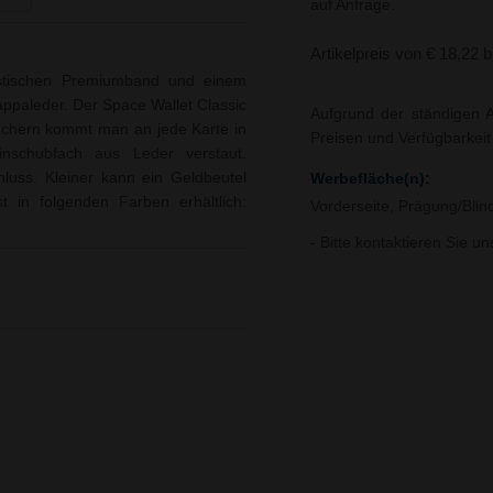
auf Anfrage.
Artikelpreis von € 18,22 
stischen Premiumband und einem
paleder. Der Space Wallet Classic
Aufgrund der ständigen A
fächern kommt man an jede Karte in
Preisen und Verfügbarkei
nschubfach aus Leder verstaut.
hluss. Kleiner kann ein Geldbeutel
Werbefläche(n):
t in folgenden Farben erhältlich:
Vorderseite, Prägung/Blind
- Bitte kontaktieren Sie u