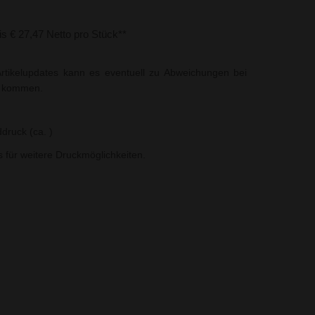
bis € 27,47 Netto pro Stück**
rtikelupdates kann es eventuell zu Abweichungen bei
t kommen.
druck (ca. )
ns für weitere Druckmöglichkeiten.