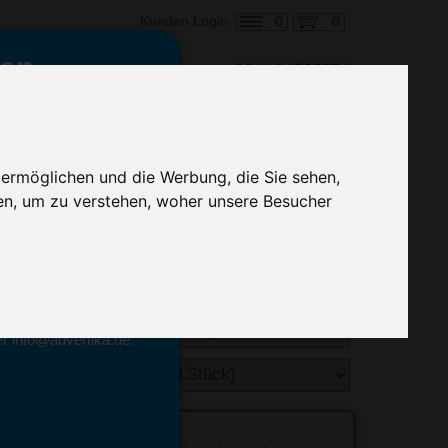
0
0
Kunden Login
en,
€ 18,22
ringung ab:
 ermöglichen und die Werbung, die Sie sehen,
alle Preise zzgl. MwSt.
en, um zu verstehen, woher unsere Besucher
hnelle Preiskalkulation
geben.
emittel-Experten
r info@advertika.de.
ebot