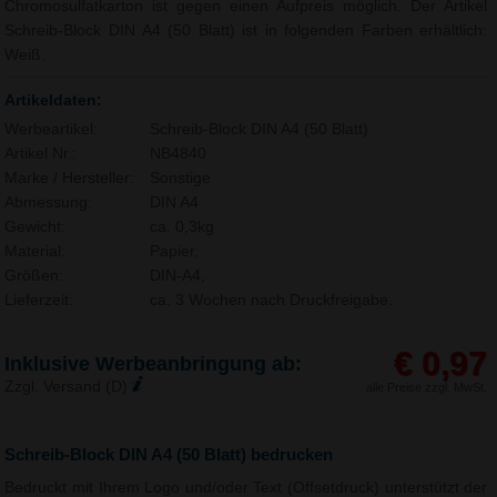
Chromosulfatkarton ist gegen einen Aufpreis möglich. Der Artikel
Schreib-Block DIN A4 (50 Blatt) ist in folgenden Farben erhältlich:
Weiß.
Artikeldaten:
Werbeartikel:
Schreib-Block DIN A4 (50 Blatt)
Artikel Nr.:
NB4840
Marke / Hersteller:
Sonstige
Abmessung:
DIN A4
Gewicht:
ca. 0,3kg
Material:
Papier,
Größen:
DIN-A4,
Lieferzeit:
ca. 3 Wochen nach Druckfreigabe.
€ 0,97
Inklusive Werbeanbringung ab:
Zzgl. Versand (D)
alle Preise zzgl. MwSt.
Schreib-Block DIN A4 (50 Blatt) bedrucken
Bedruckt mit Ihrem Logo und/oder Text (Offsetdruck) unterstützt der