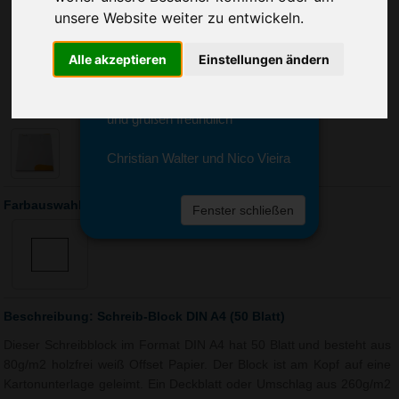
Sie erreichen sie von Montag bis
unsere Website weiter zu entwickeln.
Freitag zwischen 8 und 18 Uhr
unter 0611 94 585 2749 oder
Alle akzeptieren
Einstellungen ändern
info@advertika.de.
Wir freuen uns auf Ihre Anfrage
und grüßen freundlich
Christian Walter und Nico Vieira
Farbauswahl: Schreib-Block DIN A4 (50 Blatt)
Fenster schließen
Beschreibung: Schreib-Block DIN A4 (50 Blatt)
Dieser Schreibblock im Format DIN A4 hat 50 Blatt und besteht aus
80g/m2 holzfrei weiß Offset Papier. Der Block ist am Kopf auf eine
Kartonunterlage geleimt. Ein Deckblatt oder Umschlag aus 260g/m2