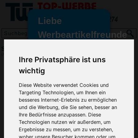
Liebe
Werbeartikelfreunde
und -
Schreib-Block DIN A4 (50 Blatt)
wir sind wieder für Sie da
(Art.-Nr.:
NB4840
)
Ihre Privatsphäre ist uns
freundinnen,
wichtig
Seit dem 11. Januar 2022 haben
wir unsere aktiven Geschäfte an
die Firma Advertika übergeben.
Diese Website verwendet Cookies und
Targeting Technologien, um Ihnen ein
Ab sofort können Sie sich bei
besseres Internet-Erlebnis zu ermöglichen
Anfragen und Bestellungen
und die Werbung, die Sie sehen, besser an
vertrauensvoll an Ihre neuen
Ihre Bedürfnisse anzupassen. Diese
Werbemittel-Experten Christian
Technologien nutzen wir außerdem, um
Walter und Nico Vieira wenden.
Ergebnisse zu messen, um zu verstehen,
woher unsere Besucher kommen oder um