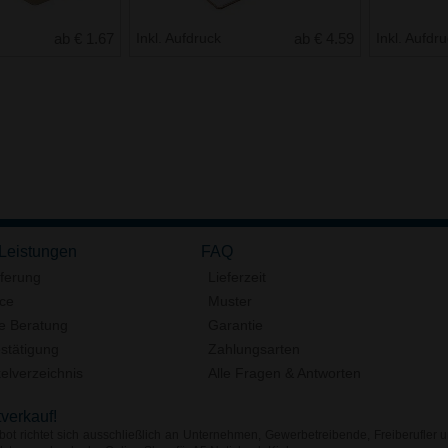
ab € 1.67
Inkl. Aufdruck
ab € 4.59
Inkl. Aufdr
 Leistungen
FAQ
eferung
Lieferzeit
ice
Muster
e Beratung
Garantie
stätigung
Zahlungsarten
elverzeichnis
Alle Fragen & Antworten
tverkauf!
ot richtet sich ausschließlich an Unternehmen, Gewerbetreibende, Freiberufler u