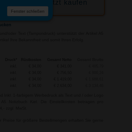
Jetzt kaufen
 die
Fenster schließen
liste
ucken
nd/oder Text (Tampondruck) unterstützt der Artikel A5
tikel Ihre Bekanntheit und somit Ihren Erfolg.
Druck*
Rüstkosten
Gesamt Netto
Gesamt Brutto
inkl.
€ 34,00
€ 341,00
€ 405,79
inkl.
€ 34,00
€ 756,50
€ 900,24
inkl.
€ 34,00
€ 1.419,00
€ 1.688,61
inkl.
€ 34,00
€ 2.634,00
€ 3.134,46
nd Inkl. 1-farbigem Werbedruck als Text und / oder Logo
 A5 Notizbuch Kiel. Die Einstellkosten betragen pro
4,- zzgl. MwSt.
r Preise für größere Bestellmengen erhalten Sie gerne