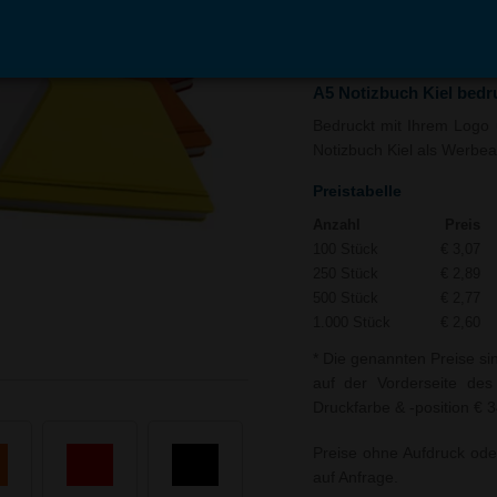
In den
Auf
Warenkorb
Merk
A5 Notizbuch Kiel bedr
Bedruckt mit Ihrem Logo u
Notizbuch Kiel als Werbear
Preistabelle
Anzahl
Preis
100 Stück
€ 3,07
250 Stück
€ 2,89
500 Stück
€ 2,77
1.000 Stück
€ 2,60
* Die genannten Preise si
auf der Vorderseite des
Druckfarbe & -position € 3
Preise ohne Aufdruck ode
auf Anfrage.