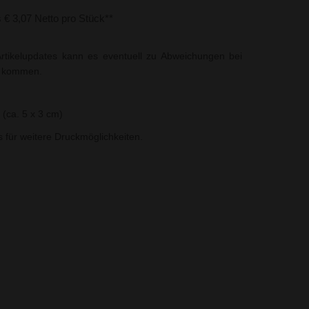
s € 3,07 Netto pro Stück**
rtikelupdates kann es eventuell zu Abweichungen bei
t kommen.
(ca. 5 x 3 cm)
ns für weitere Druckmöglichkeiten.