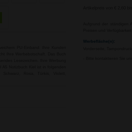
Artikelpreis von € 2,60 bi
Aufgrund der ständigen A
Preisen und Verfügbarkei
Werbefläche(n):
tweichem PU-Einband. Ihre Kunden
Vorderseite, Tampondruck 
icht Ihre Werbebotschaft. Das Buch
- Bitte kontaktieren Sie u
assendes Lesezeichen. Ihre Werbung
 A5 Notizbuch Kiel ist in folgenden
 Schwarz, Rosa, Türkis, Violett,