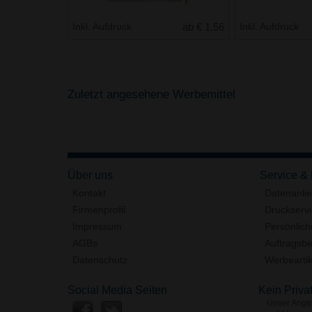
Inkl. Aufdruck
ab € 1.56
Inkl. Aufdruck
Zuletzt angesehene Werbemittel
Über uns
Service &
Kontakt
Datenanli
Firmenprofil
Druckserv
Impressum
Persönlich
AGBs
Auftragsbe
Datenschutz
Werbeartik
Social Media Seiten
Kein Priva
Unser Angeb