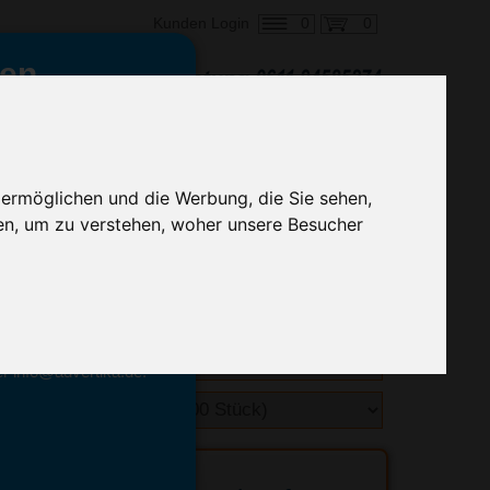
0
0
Kunden Login
en,
€ 2,60
ringung ab:
alle Preise zzgl. MwSt.
 ermöglichen und die Werbung, die Sie sehen,
en, um zu verstehen, woher unsere Besucher
hnelle Preiskalkulation
geben.
emittel-Experten
r info@advertika.de.
ebot