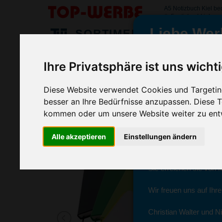
A5 Notizbuch Kiel b
#a5notizbuchkiel
Liebe Wer
SORTIMENT
>
>
>
Startseite
Büro- & Geschäftsartikel
Notizbücher
A5 No
Ihre Privatsphäre ist uns wicht
A5 Notizbuch Kiel
wir sind wieder f
(Art.-Nr.:
EG2561
)
Diese Website verwendet Cookies und Targeting
besser an Ihre Bedürfnisse anzupassen. Diese
kommen oder um unsere Website weiter zu ent
Seit dem 11. Januar 2
Ab sofort können Sie s
Alle akzeptieren
Einstellungen ändern
Christian Walter und N
Sie erreichen sie von 
Wir freuen uns auf Ihr
Christian Walter und Ni