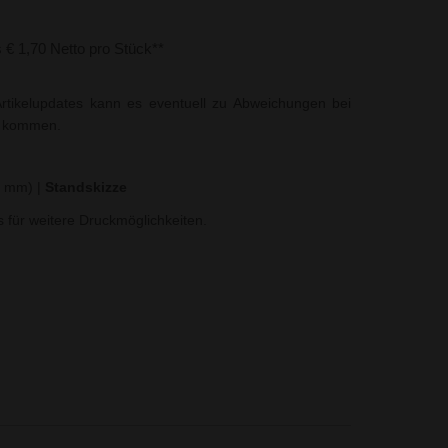
s € 1,70 Netto pro Stück**
rtikelupdates kann es eventuell zu Abweichungen bei
t kommen.
60 mm)
|
Standskizze
ns für weitere Druckmöglichkeiten.