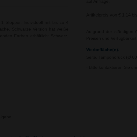
auf Anfrage.
Artikelpreis von € 1,14 bi
1 Stopper. Individuell mit bis zu 4
äche. Schwarze Version hat weiße
Aufgrund der ständigen A
genden Farben erhältlich: Schwarz,
Preisen und Verfügbarkei
Werbefläche(n):
Seite, Tampondruck (Ø 
- Bitte kontaktieren Sie u
igabe.