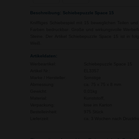
Beschreibung: Schiebepuzzle Space 15
Kniffliges Schiebespiel mit 15 beweglichen Teilen und 
Farben bedruckbar. Große und wirkungsvolle Werbefl
Steine. Der Artikel Schiebepuzzle Space 15 ist in fol
Weiß.
Artikeldaten:
Werbeartikel:
Schiebepuzzle Space 15
Artikel Nr.:
EL3357
Marke / Hersteller:
Sonstige
Abmessung:
ca. 75 x 75 x 8 mm
Gewicht:
0,01kg
Material:
Kunststoff,
Verpackung:
lose im Karton
Bestelleinheit:
975 Stück
Lieferzeit:
ca. 3 Wochen nach Druckfre