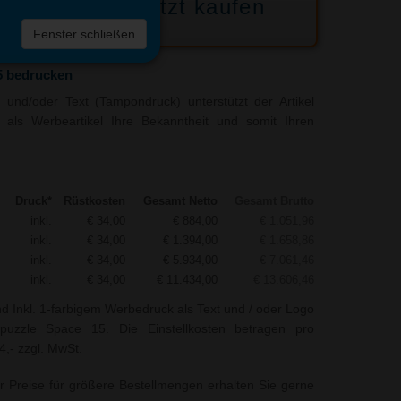
Jetzt kaufen
 die
Fenster schließen
liste
5 bedrucken
und/oder Text (Tampondruck) unterstützt der Artikel
als Werbeartikel Ihre Bekanntheit und somit Ihren
Druck*
Rüstkosten
Gesamt Netto
Gesamt Brutto
inkl.
€ 34,00
€ 884,00
€ 1.051,96
inkl.
€ 34,00
€ 1.394,00
€ 1.658,86
inkl.
€ 34,00
€ 5.934,00
€ 7.061,46
inkl.
€ 34,00
€ 11.434,00
€ 13.606,46
nd Inkl. 1-farbigem Werbedruck als Text und / oder Logo
puzzle Space 15. Die Einstellkosten betragen pro
4,- zzgl. MwSt.
r Preise für größere Bestellmengen erhalten Sie gerne