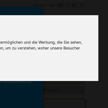
0
0
Kunden Login
en,
€ 1,14
ringung ab:
 ermöglichen und die Werbung, die Sie sehen,
alle Preise zzgl. MwSt.
en, um zu verstehen, woher unsere Besucher
hnelle Preiskalkulation
geben.
emittel-Experten
r info@advertika.de.
ebot