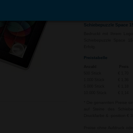
In den
Auf
Warenkorb
Merk
Schiebepuzzle Space 1
Bedruckt mit Ihrem Logo 
Schiebepuzzle Space 15 
Erfolg.
Preistabelle
Anzahl
Preis
500 Stück
€ 1,70
1.000 Stück
€ 1,36
5.000 Stück
€ 1,18
10.000 Stück
€ 1,14
* Die genannten Preise si
auf Steine des Schiebe
Druckfarbe & -position € 3
Preise ohne Aufdruck ode