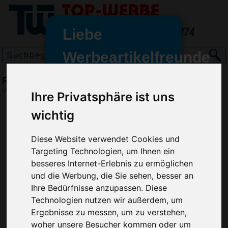
Liebe
Werbeartikelfreunde
und -
Regenschirm Silverline
wir sind wieder für Sie da
(Art.-Nr.:
4096
)
Ihre Privatsphäre ist uns
freundinnen,
wichtig
Seit dem 11. Januar 2022 haben
wir unsere aktiven Geschäfte an
Diese Website verwendet Cookies und
die Firma Advertika übergeben.
Targeting Technologien, um Ihnen ein
Ab sofort können Sie sich bei
besseres Internet-Erlebnis zu ermöglichen
Anfragen und Bestellungen
und die Werbung, die Sie sehen, besser an
vertrauensvoll an Ihre neuen
Ihre Bedürfnisse anzupassen. Diese
Werbemittel-Experten Christian
Technologien nutzen wir außerdem, um
Walter und Nico Vieira wenden.
Ergebnisse zu messen, um zu verstehen,
woher unsere Besucher kommen oder um