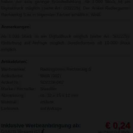
haben nur eine geringe Krümbelbildung. Ab 1.000 Stück ist ein
Digitaldruck möglich (siehe Art. SD2225). Der Artikel Radiergummi
Rechteckig S ist in folgenden Farben erhältlich: Weiß.
Anmerkungen:
Ab 1.000 Stück ist ein Digitaldruck möglich (siehe Art. SD2225).
Einfärbung auf Anfrage möglich. Sonderformen ab 10.000 Stück
möglich.
Artikeldaten:
Werbeartikel:
Radiergummi Rechteckig S
Artikelfarbe:
Weiß (002)
Artikel Nr.:
SD2226-002
Marke / Hersteller:
Staedtler
Abmessung:
ca. 32 x 15 x 12 mm
Material:
andere,
Lieferzeit:
auf Anfrage
€ 0,24
Inklusive Werbeanbringung ab:
GRATIS Versand (D)
alle Preise zzgl. MwSt.