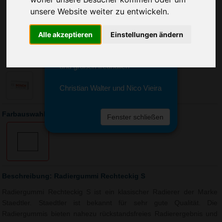
Sie erreichen sie von Montag bis
unsere Website weiter zu entwickeln.
Freitag zwischen 8 und 18 Uhr
unter 0611 94 585 2749 oder
info@advertika.de.
Alle akzeptieren
Einstellungen ändern
Wir freuen uns auf Ihre Anfrage
und grüßen freundlich
Christian Walter und Nico Vieira
Farbauswahl: Radiergummi Rechteckig S
Fenster schließen
Beschreibung: Radiergummi Rechteckig S
Radiergummi Rechteckig S ist ein klasischer Radierer der Marke
Staedtler. Staedtler ist bekannt für sehr gute Qualität. Die
Radiergummis bieten nahezu rückstandsfreies Radierergebnis und