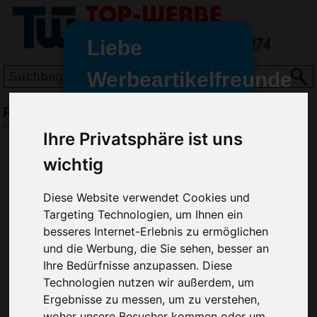
Liebe
Werbeartikelfreunde
und -
Radiergummi Rechteckig S, Weiß
wir sind wieder für Sie da
(Art.-Nr.:
SD2226-002
)
Ihre Privatsphäre ist uns
freundinnen,
wichtig
Seit dem 11. Januar 2022 haben
wir unsere aktiven Geschäfte an
die Firma Advertika übergeben.
Diese Website verwendet Cookies und
Targeting Technologien, um Ihnen ein
Ab sofort können Sie sich bei
besseres Internet-Erlebnis zu ermöglichen
Anfragen und Bestellungen
und die Werbung, die Sie sehen, besser an
vertrauensvoll an Ihre neuen
Ihre Bedürfnisse anzupassen. Diese
Werbemittel-Experten Christian
Technologien nutzen wir außerdem, um
Walter und Nico Vieira wenden.
Ergebnisse zu messen, um zu verstehen,
woher unsere Besucher kommen oder um