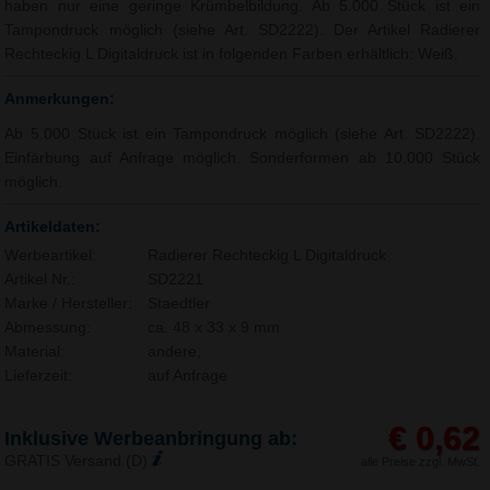
haben nur eine geringe Krümbelbildung. Ab 5.000 Stück ist ein
Tampondruck möglich (siehe Art. SD2222). Der Artikel Radierer
Rechteckig L Digitaldruck ist in folgenden Farben erhältlich: Weiß.
Anmerkungen:
Ab 5.000 Stück ist ein Tampondruck möglich (siehe Art. SD2222).
Einfärbung auf Anfrage möglich. Sonderformen ab 10.000 Stück
möglich.
Artikeldaten:
Werbeartikel:
Radierer Rechteckig L Digitaldruck
Artikel Nr.:
SD2221
Marke / Hersteller:
Staedtler
Abmessung:
ca. 48 x 33 x 9 mm
Material:
andere,
Lieferzeit:
auf Anfrage
€ 0,62
Inklusive Werbeanbringung ab:
GRATIS Versand (D)
alle Preise zzgl. MwSt.