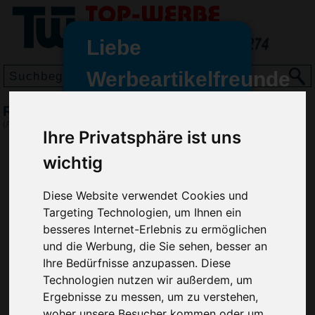
Liebe
Werbeartikelfreunde
und -
Radierer Rechteckig L Digitaldruck
wir sind wieder für Sie da
(Art.-Nr.:
SD2221
)
Ihre Privatsphäre ist uns
freundinnen,
wichtig
Seit dem 11. Januar 2022 haben
wir unsere aktiven Geschäfte an
die Firma Advertika übergeben.
Diese Website verwendet Cookies und
Targeting Technologien, um Ihnen ein
Ab sofort können Sie sich bei
besseres Internet-Erlebnis zu ermöglichen
Anfragen und Bestellungen
und die Werbung, die Sie sehen, besser an
vertrauensvoll an Ihre neuen
Ihre Bedürfnisse anzupassen. Diese
Werbemittel-Experten Christian
Technologien nutzen wir außerdem, um
Walter und Nico Vieira wenden.
Ergebnisse zu messen, um zu verstehen,
woher unsere Besucher kommen oder um