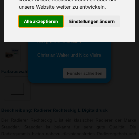
Sie erreichen sie von Montag bis
unsere Website weiter zu entwickeln.
Freitag zwischen 8 und 18 Uhr
unter 0611 94 585 2749 oder
info@advertika.de.
Alle akzeptieren
Einstellungen ändern
Wir freuen uns auf Ihre Anfrage
und grüßen freundlich
Christian Walter und Nico Vieira
Farbauswahl: Radierer Rechteckig L Digitaldruck
Fenster schließen
Beschreibung: Radierer Rechteckig L Digitaldruck
Der Radierer Rechteckig L ist ein klasischer Radierer der Marke
Staedtler. Staedtler ist bekannt für sehr gute Qualität. Die
Radiergummis bieten nahezu rückstandsfreies Radierergebnis und