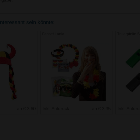
igabe.
interessant sein könnte:
Fanset Laola
Trillerpfeife 
ab € 3.60
Inkl. Aufdruck
ab € 3.35
Inkl. Aufdr