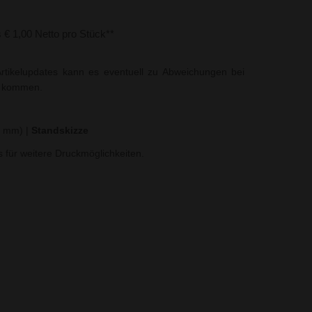
s € 1,00 Netto pro Stück**
rtikelupdates kann es eventuell zu Abweichungen bei
t kommen.
30 mm)
|
Standskizze
ns für weitere Druckmöglichkeiten.