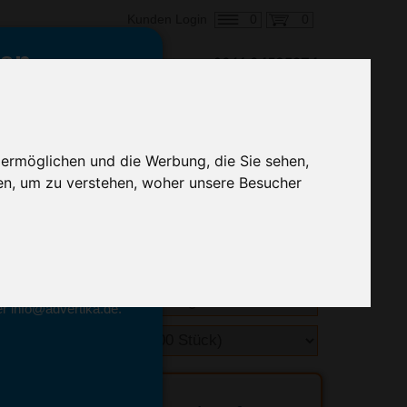
0
0
Kunden Login
en,
€ 0,59
ringung ab:
 ermöglichen und die Werbung, die Sie sehen,
alle Preise zzgl. MwSt.
en, um zu verstehen, woher unsere Besucher
hnelle Preiskalkulation
geben.
emittel-Experten
r info@advertika.de.
ebot