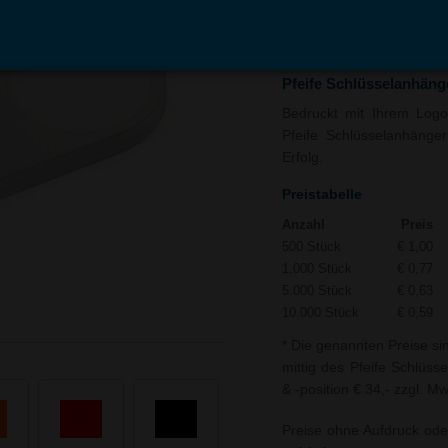
In den
Auf
Warenkorb
Merk
Pfeife Schlüsselanhäng
Bedruckt mit Ihrem Logo 
Pfeife Schlüsselanhänge
Erfolg.
Preistabelle
Anzahl
Preis
500 Stück
€ 1,00
1.000 Stück
€ 0,77
5.000 Stück
€ 0,63
10.000 Stück
€ 0,59
* Die genannten Preise si
mittig des Pfeife Schlüss
& -position € 34,- zzgl. Mw
Preise ohne Aufdruck ode