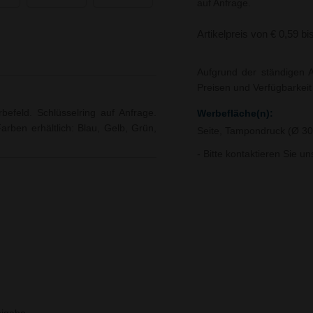
auf Anfrage.
Artikelpreis von € 0,59 bi
Aufgrund der ständigen A
Preisen und Verfügbarkei
efeld. Schlüsselring auf Anfrage.
Werbefläche(n):
Farben erhältlich: Blau, Gelb, Grün,
Seite, Tampondruck (Ø 
- Bitte kontaktieren Sie u