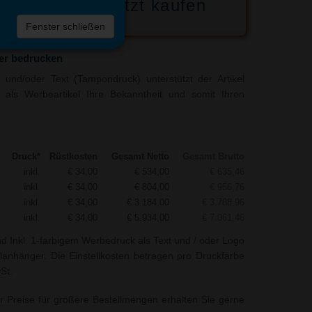
Jetzt kaufen
 die
Fenster schließen
liste
er bedrucken
und/oder Text (Tampondruck) unterstützt der Artikel
r als Werbeartikel Ihre Bekanntheit und somit Ihren
Druck*
Rüstkosten
Gesamt Netto
Gesamt Brutto
inkl.
€ 34,00
€ 534,00
€ 635,46
inkl.
€ 34,00
€ 804,00
€ 956,76
inkl.
€ 34,00
€ 3.184,00
€ 3.788,96
inkl.
€ 34,00
€ 5.934,00
€ 7.061,46
nd Inkl. 1-farbigem Werbedruck als Text und / oder Logo
elanhänger. Die Einstellkosten betragen pro Druckfarbe
St.
r Preise für größere Bestellmengen erhalten Sie gerne