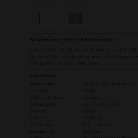
Beschreibung: Pfeife Schlüsselanhänger
Flache Pfeife als Schlüsselanhänger mit großem Werb
Der Artikel Pfeife Schlüsselanhänger ist in folgenden 
Orange, Rot, Schwarz, Weiß, Silber.
Artikeldaten:
Werbeartikel:
Pfeife Schlüsselanhänger
Artikel Nr.:
EL3401
Marke / Hersteller:
Sonstige
Abmessung:
ca. 80 x 40 x 8 mm
Gewicht:
0,01kg
Material:
Kunststoff,
Verpackung:
lose im Karton
Bestelleinheit:
1146 Stück