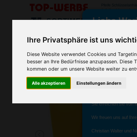
Pfeife Schlüsselanh
#pfeifeschluesselan
Liebe Wer
SORTIMENT
>
>
>
Startseite
Streuartikel & Give Aways
Fanartikel
Pfeif
Ihre Privatsphäre ist uns wicht
Pfeife Schlüsselanhänger
wir sind wieder f
(Art.-Nr.:
EL3401
)
Diese Website verwendet Cookies und Targeting
besser an Ihre Bedürfnisse anzupassen. Diese
kommen oder um unsere Website weiter zu ent
Seit dem 11. Januar 2
Alle akzeptieren
Einstellungen ändern
Ab sofort können Sie s
Christian Walter und N
Sie erreichen sie von 
Wir freuen uns auf Ihr
Christian Walter und Ni