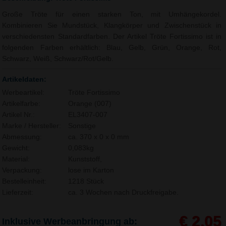
Große Tröte für einen starken Ton, mit Umhängekordel.
Kombinieren Sie Mundstück, Klangkörper und Zwischenstück in
verschiedensten Standardfarben. Der Artikel Tröte Fortissimo ist in
folgenden Farben erhältlich: Blau, Gelb, Grün, Orange, Rot,
Schwarz, Weiß, Schwarz/Rot/Gelb.
Artikeldaten:
Werbeartikel:
Tröte Fortissimo
Artikelfarbe:
Orange (007)
Artikel Nr.:
EL3407-007
Marke / Hersteller:
Sonstige
Abmessung:
ca. 370 x 0 x 0 mm
Gewicht:
0,083kg
Material:
Kunststoff,
Verpackung:
lose im Karton
Bestelleinheit:
1218 Stück
Lieferzeit:
ca. 3 Wochen nach Druckfreigabe.
€ 2,05
Inklusive Werbeanbringung ab: