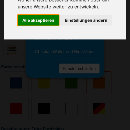
Sie erreichen sie von Montag bis
unsere Website weiter zu entwickeln.
Freitag zwischen 8 und 18 Uhr
unter 0611 94 585 2749 oder
info@advertika.de.
Alle akzeptieren
Einstellungen ändern
Wir freuen uns auf Ihre Anfrage
und grüßen freundlich
Christian Walter und Nico Vieira
Farbauswahl: Tröte Fortissimo
Fenster schließen
Beschreibung: Tröte Fortissimo