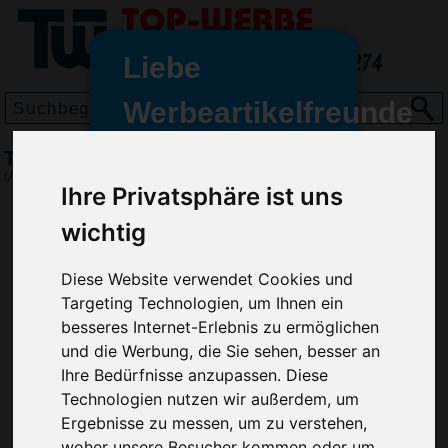
Liebe
Werbeartikelfreunde
und -
Tröte Fortissimo, Orange
wir sind wieder für Sie da
(Art.-Nr.:
EL3407-007
)
Ihre Privatsphäre ist uns
freundinnen,
wichtig
Seit dem 11. Januar 2022 haben
wir unsere aktiven Geschäfte an
die Firma Advertika übergeben.
Diese Website verwendet Cookies und
Targeting Technologien, um Ihnen ein
Ab sofort können Sie sich bei
besseres Internet-Erlebnis zu ermöglichen
Anfragen und Bestellungen
und die Werbung, die Sie sehen, besser an
vertrauensvoll an Ihre neuen
Ihre Bedürfnisse anzupassen. Diese
Werbemittel-Experten Christian
Technologien nutzen wir außerdem, um
Walter und Nico Vieira wenden.
Ergebnisse zu messen, um zu verstehen,
woher unsere Besucher kommen oder um