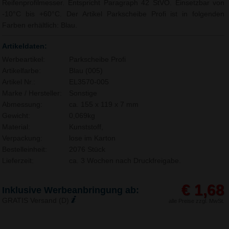
Reifenprofilmesser. Entspricht Paragraph 42 StVO. Einsetzbar von
-10°C bis +60°C. Der Artikel Parkscheibe Profi ist in folgenden
Farben erhältlich: Blau.
Artikeldaten:
Werbeartikel:
Parkscheibe Profi
Artikelfarbe:
Blau (005)
Artikel Nr.:
EL3570-005
Marke / Hersteller:
Sonstige
Abmessung:
ca. 155 x 119 x 7 mm
Gewicht:
0,069kg
Material:
Kunststoff,
Verpackung:
lose im Karton
Bestelleinheit:
2076 Stück
Lieferzeit:
ca. 3 Wochen nach Druckfreigabe.
€ 1,68
Inklusive Werbeanbringung ab:
GRATIS Versand (D)
alle Preise zzgl. MwSt.