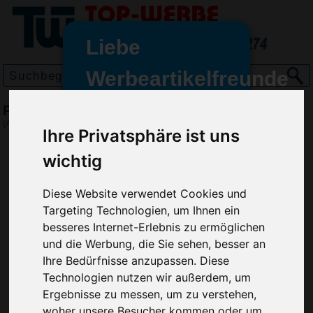
Liebe
Werbeartikelfreunde
und -
Parkscheibe Profi, Blau
wir sind wieder für Sie da
(Art.-Nr.:
EL3570-005
)
Ihre Privatsphäre ist uns
freundinnen,
wichtig
Seit dem 11. Januar 2022 haben
wir unsere aktiven Geschäfte an
die Firma Advertika übergeben.
Diese Website verwendet Cookies und
Targeting Technologien, um Ihnen ein
Ab sofort können Sie sich bei
besseres Internet-Erlebnis zu ermöglichen
Anfragen und Bestellungen
und die Werbung, die Sie sehen, besser an
vertrauensvoll an Ihre neuen
Ihre Bedürfnisse anzupassen. Diese
Werbemittel-Experten Christian
Technologien nutzen wir außerdem, um
Walter und Nico Vieira wenden.
Ergebnisse zu messen, um zu verstehen,
woher unsere Besucher kommen oder um