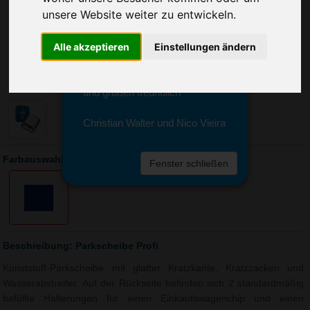
Sie erreichen sie von Montag bis
unsere Website weiter zu entwickeln.
Freitag zwischen 8 und 18 Uhr
unter 0611 94 585 2749 oder
Alle akzeptieren
Einstellungen ändern
info@advertika.de.
Wir freuen uns auf Ihre Anfrage
und grüßen freundlich
Christian Walter und Nico Vieira
Farbauswahl: Parkscheibe Profi
Fenster schließen
Beschreibung: Parkscheibe Profi
Kunststoff-Parkscheibe mit glatter Kratzkante, Kratzzacken und
Wasserabstreifer. Auf der Rückseite befinden sich 2 standardmäßig
befüllte Halterungen für einen Einkaufswagenchip und einen