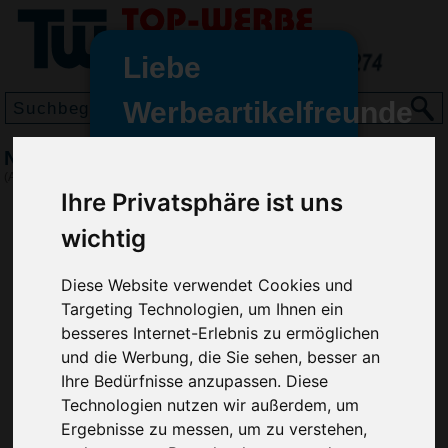
Liebe
Werbeartikelfreunde
und -
Notfall-Set Box, groß, Frosted Weiß
wir sind wieder für Sie da
(Art.-Nr.:
EL3696-202
)
freundinnen,
Ihre Privatsphäre ist uns
Seit dem 11. Januar 2022 haben
wichtig
wir unsere aktiven Geschäfte an
die Firma Advertika übergeben.
Diese Website verwendet Cookies und
Targeting Technologien, um Ihnen ein
Ab sofort können Sie sich bei
besseres Internet-Erlebnis zu ermöglichen
Anfragen und Bestellungen
und die Werbung, die Sie sehen, besser an
vertrauensvoll an Ihre neuen
Ihre Bedürfnisse anzupassen. Diese
Werbemittel-Experten Christian
Technologien nutzen wir außerdem, um
Walter und Nico Vieira wenden.
Ergebnisse zu messen, um zu verstehen,