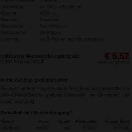
Marke / Hersteller:
Sonstige
Abmessung:
ca. 132 x 185 x 45 mm
Gewicht:
0,226kg
Material:
Kunststoff,
Verpackung:
lose im Karton
Bestelleinheit:
2849 Stück
Lieferzeit:
ca. 3 Wochen nach Druckfreigabe.
€ 5,52
Inklusive Werbeanbringung ab:
GRATIS Versand (D)
alle Preise zzgl. MwSt.
Notfall-Set Box, groß bedrucken
Bedruckt mit Ihrem Logo und/oder Text (Siebdruck) unterstützt der
Artikel Notfall-Set Box, groß als Werbeartikel Ihre Bekanntheit und
somit Ihren Erfolg.
Preistabelle mit Werbeanbringung*
Anzahl
Preis
Druck*
Rüstkosten
Gesamt Netto
100 Stück
€ 8,07
inkl.
€ 34,00
€ 841,00