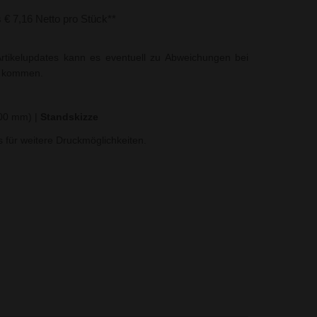
s € 7,16 Netto pro Stück**
rtikelupdates kann es eventuell zu Abweichungen bei
t kommen.
100 mm)
|
Standskizze
ns für weitere Druckmöglichkeiten.