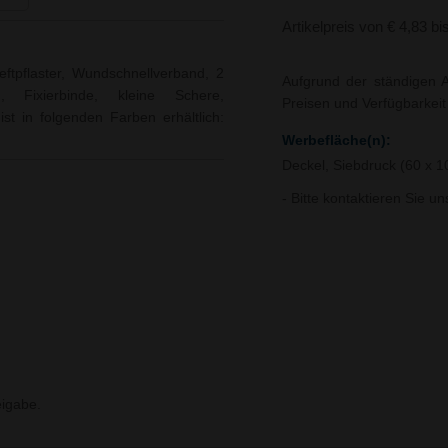
Artikelpreis von € 4,83 bi
Heftpflaster, Wundschnellverband, 2
Aufgrund der ständigen A
, Fixierbinde, kleine Schere,
Preisen und Verfügbarkei
ist in folgenden Farben erhältlich:
Werbefläche(n):
Deckel, Siebdruck (60 x 
- Bitte kontaktieren Sie u
igabe.