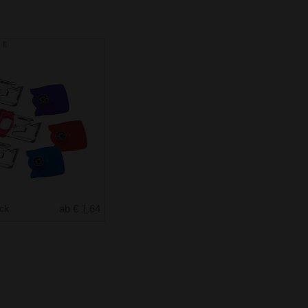
II
uck
ab € 1.64