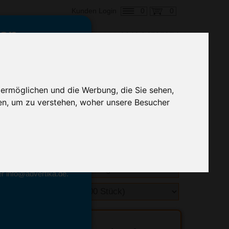
0
0
Kunden Login
en,
€ 4,83
ringung ab:
 ermöglichen und die Werbung, die Sie sehen,
alle Preise zzgl. MwSt.
en, um zu verstehen, woher unsere Besucher
hnelle Preiskalkulation
geben.
emittel-Experten
r info@advertika.de.
ebot