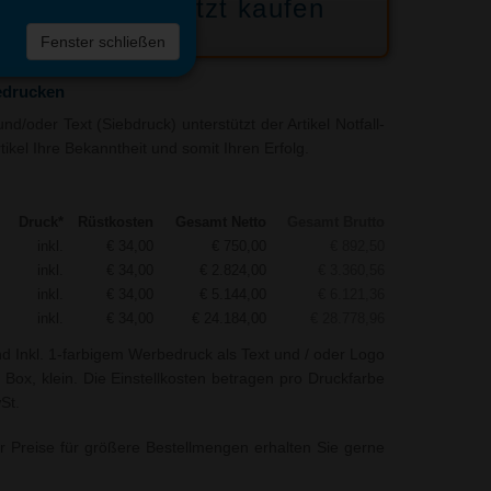
Jetzt kaufen
 die
Fenster schließen
liste
bedrucken
d/oder Text (Siebdruck) unterstützt der Artikel Notfall-
tikel Ihre Bekanntheit und somit Ihren Erfolg.
Druck*
Rüstkosten
Gesamt Netto
Gesamt Brutto
inkl.
€ 34,00
€ 750,00
€ 892,50
inkl.
€ 34,00
€ 2.824,00
€ 3.360,56
inkl.
€ 34,00
€ 5.144,00
€ 6.121,36
inkl.
€ 34,00
€ 24.184,00
€ 28.778,96
nd Inkl. 1-farbigem Werbedruck als Text und / oder Logo
 Box, klein. Die Einstellkosten betragen pro Druckfarbe
St.
r Preise für größere Bestellmengen erhalten Sie gerne