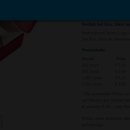
In den
Auf
Warenkorb
Merk
Notfall-Set Box, klein 
Bedruckt mit Ihrem Logo un
Set Box, klein als Werbear
Preistabelle
Anzahl
Preis
100 Stück
€ 7,16
500 Stück
€ 5,58
1.000 Stück
€ 5,11
5.000 Stück
€ 4,83
* Die genannten Preise si
auf Deckel des Notfall-Set
& -position € 34,- zzgl. Mw
Preise ohne Aufdruck ode
auf Anfrage.