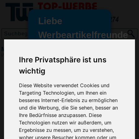
Liebe
Werbeartikelfreunde
und -
Magnet Kopf
wir sind wieder für Sie da
(Art.-Nr.:
EL3471
)
Ihre Privatsphäre ist uns
freundinnen,
wichtig
Seit dem 11. Januar 2022 haben
wir unsere aktiven Geschäfte an
Diese Website verwendet Cookies und
die Firma Advertika übergeben.
Targeting Technologien, um Ihnen ein
Ab sofort können Sie sich bei
besseres Internet-Erlebnis zu ermöglichen
Anfragen und Bestellungen
und die Werbung, die Sie sehen, besser an
vertrauensvoll an Ihre neuen
Ihre Bedürfnisse anzupassen. Diese
Werbemittel-Experten Christian
Technologien nutzen wir außerdem, um
Walter und Nico Vieira wenden.
Ergebnisse zu messen, um zu verstehen,
woher unsere Besucher kommen oder um