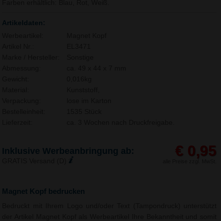
Farben erhältlich: Blau, Rot, Weiß.
Artikeldaten:
Werbeartikel:
Magnet Kopf
Artikel Nr.:
EL3471
Marke / Hersteller:
Sonstige
Abmessung:
ca. 49 x 44 x 7 mm
Gewicht:
0,016kg
Material:
Kunststoff,
Verpackung:
lose im Karton
Bestelleinheit:
1535 Stück
Lieferzeit:
ca. 3 Wochen nach Druckfreigabe.
€ 0,95
Inklusive Werbeanbringung ab:
GRATIS Versand (D)
alle Preise zzgl. MwSt.
Magnet Kopf bedrucken
Bedruckt mit Ihrem Logo und/oder Text (Tampondruck) unterstützt
der Artikel Magnet Kopf als Werbeartikel Ihre Bekanntheit und somit