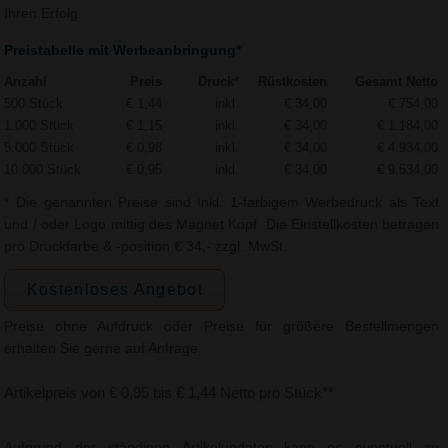
Ihren Erfolg.
Preistabelle mit Werbeanbringung*
Anzahl
Preis
Druck*
Rüstkosten
Gesamt Netto
500 Stück
€ 1,44
inkl.
€ 34,00
€ 754,00
1.000 Stück
€ 1,15
inkl.
€ 34,00
€ 1.184,00
5.000 Stück
€ 0,98
inkl.
€ 34,00
€ 4.934,00
10.000 Stück
€ 0,95
inkl.
€ 34,00
€ 9.534,00
* Die genannten Preise sind Inkl. 1-farbigem Werbedruck als Text
und / oder Logo mittig des Magnet Kopf. Die Einstellkosten betragen
pro Druckfarbe & -position € 34,- zzgl. MwSt.
Kostenloses Angebot
Preise ohne Aufdruck oder Preise für größere Bestellmengen
erhalten Sie gerne auf Anfrage.
Artikelpreis von € 0,95 bis € 1,44 Netto pro Stück**
Aufgrund der ständigen Artikelupdates kann es eventuell zu