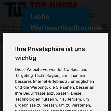
Liebe
Werbeartikelfreunde
und -
Lippenpflegestift Lipcare Budget
wir sind wieder für Sie da
(Art.-Nr.:
KH2610
)
Ihre Privatsphäre ist uns
freundinnen,
wichtig
Seit dem 11. Januar 2022 haben
wir unsere aktiven Geschäfte an
die Firma Advertika übergeben.
Diese Website verwendet Cookies und
Targeting Technologien, um Ihnen ein
Ab sofort können Sie sich bei
besseres Internet-Erlebnis zu ermöglichen
Anfragen und Bestellungen
und die Werbung, die Sie sehen, besser an
vertrauensvoll an Ihre neuen
Ihre Bedürfnisse anzupassen. Diese
Werbemittel-Experten Christian
Technologien nutzen wir außerdem, um
Walter und Nico Vieira wenden.
Ergebnisse zu messen, um zu verstehen,
woher unsere Besucher kommen oder um