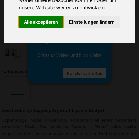
Sie erreichen sie von Montag bis
unsere Website weiter zu entwickeln.
Freitag zwischen 8 und 18 Uhr
unter 0611 94 585 2749 oder
info@advertika.de.
Alle akzeptieren
Einstellungen ändern
Wir freuen uns auf Ihre Anfrage
und grüßen freundlich
Christian Walter und Nico Vieira
Farbauswahl: Lippenpflegestift Lipcare Budget
Fenster schließen
Beschreibung: Lippenpflegestift Lipcare Budget
Lippenpflege "Made in Germany" kombiniert mit einem besonders
attraktiven Preis. Die bewährte Rezeptur "Planty", eine weiße
Kappe, veredelt mit einem 4c Etikett und vier Drehfußfarben zur