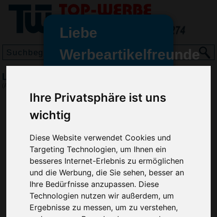
Liebe
Werbeartikelfreunde
und -
Lippenbalsam-Stift
wir sind wieder für Sie da
(Art.-Nr.:
9534
)
freundinnen,
Ihre Privatsphäre ist uns
Seit dem 11. Januar 2022 haben
wichtig
wir unsere aktiven Geschäfte an
die Firma Advertika übergeben.
Diese Website verwendet Cookies und
Targeting Technologien, um Ihnen ein
Ab sofort können Sie sich bei
besseres Internet-Erlebnis zu ermöglichen
Anfragen und Bestellungen
und die Werbung, die Sie sehen, besser an
vertrauensvoll an Ihre neuen
Ihre Bedürfnisse anzupassen. Diese
Werbemittel-Experten Christian
Technologien nutzen wir außerdem, um
Walter und Nico Vieira wenden.
Ergebnisse zu messen, um zu verstehen,