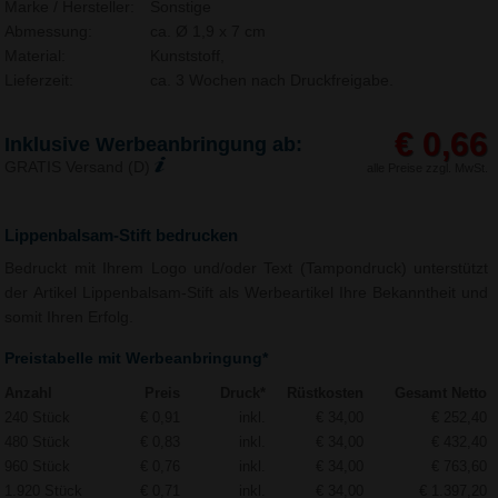
Marke / Hersteller:
Sonstige
Abmessung:
ca. Ø 1,9 x 7 cm
Material:
Kunststoff,
Lieferzeit:
ca. 3 Wochen nach Druckfreigabe.
€ 0,66
Inklusive Werbeanbringung ab:
GRATIS Versand (D)
alle Preise zzgl. MwSt.
Lippenbalsam-Stift bedrucken
Bedruckt mit Ihrem Logo und/oder Text (Tampondruck) unterstützt
der Artikel Lippenbalsam-Stift als Werbeartikel Ihre Bekanntheit und
somit Ihren Erfolg.
Preistabelle mit Werbeanbringung*
Anzahl
Preis
Druck*
Rüstkosten
Gesamt Netto
240 Stück
€ 0,91
inkl.
€ 34,00
€ 252,40
480 Stück
€ 0,83
inkl.
€ 34,00
€ 432,40
960 Stück
€ 0,76
inkl.
€ 34,00
€ 763,60
1.920 Stück
€ 0,71
inkl.
€ 34,00
€ 1.397,20