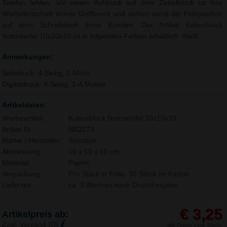
Telefon fehlen. Mit einem Aufdruck auf dem Zettelblock ist Ihre
Werbebotschaft immer Griffbereit und sichert somit die Poleposition
auf dem Schreibtisch Ihres Kunden. Der Artikel Kubusblock
Notizwürfel 10x10x10 ist in folgenden Farben erhältlich: Weiß.
Anmerkungen:
Siebdruck: 4-Seitig, 1 Motiv
Digitaldruck: 4-Seitig, 1-4 Motive
Artikeldaten:
Werbeartikel:
Kubusblock Notizwürfel 10x10x10
Artikel Nr.:
NB2273
Marke / Hersteller:
Sonstige
Abmessung:
10 x 10 x 10 cm
Material:
Papier,
Verpackung:
Pro Stück in Folie. 36 Stück im Karton.
Lieferzeit:
ca. 3 Wochen nach Druckfreigabe.
€ 3,25
Artikelpreis ab:
Zzgl. Versand (D)
alle Preise zzgl. MwSt.