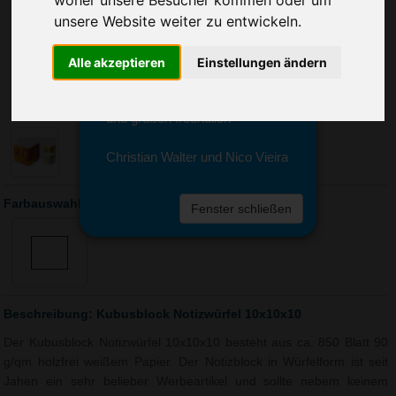
woher unsere Besucher kommen oder um
Sie erreichen sie von Montag bis
unsere Website weiter zu entwickeln.
Freitag zwischen 8 und 18 Uhr
unter 0611 94 585 2749 oder
info@advertika.de.
Alle akzeptieren
Einstellungen ändern
Wir freuen uns auf Ihre Anfrage
und grüßen freundlich
Christian Walter und Nico Vieira
Farbauswahl: Kubusblock Notizwürfel 10x10x10
Fenster schließen
Beschreibung: Kubusblock Notizwürfel 10x10x10
Der Kubusblock Notizwürfel 10x10x10 besteht aus ca. 850 Blatt 90
g/qm holzfrei weißem Papier. Der Notizblock in Würfelform ist seit
Jahen ein sehr belieber Werbeartikel und sollte nebem keinem