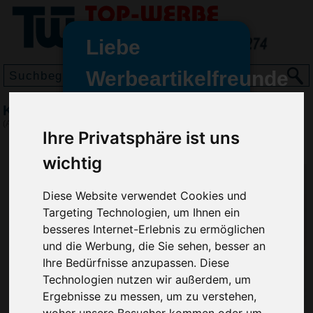
Liebe
Werbeartikelfreunde
und -
Kubusblock Notizwürfel 10x10x10
wir sind wieder für Sie da
(Art.-Nr.:
NB2273
)
Ihre Privatsphäre ist uns
freundinnen,
wichtig
Seit dem 11. Januar 2022 haben
wir unsere aktiven Geschäfte an
die Firma Advertika übergeben.
Diese Website verwendet Cookies und
Targeting Technologien, um Ihnen ein
Ab sofort können Sie sich bei
besseres Internet-Erlebnis zu ermöglichen
Anfragen und Bestellungen
und die Werbung, die Sie sehen, besser an
vertrauensvoll an Ihre neuen
Ihre Bedürfnisse anzupassen. Diese
Werbemittel-Experten Christian
Technologien nutzen wir außerdem, um
Walter und Nico Vieira wenden.
Ergebnisse zu messen, um zu verstehen,