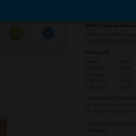
In den
Auf
Warenkorb
Merk
Memo Rainbow bedruc
Bedruckt mit Ihrem Logo 
Memo Rainbow als Werbeart
Preistabelle
Anzahl
Preis
400 Stück
€ 0,78
800 Stück
€ 0,71
1.600 Stück
€ 0,62
3.200 Stück
€ 0,56
* Die genannten Preise si
auf der Vorderseite des 
Druckfarbe & -position € 
Preise ohne Aufdruck ode
auf Anfrage.