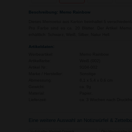
Beschreibung: Memo Rainbow
Dieses Memoetui aus Karton beinhaltet 5 verschiedenf
Pro Farbe sind es ca. 20 Blätter. Der Artikel Memo
erhältlich: Schwarz, Weiß, Silber, Natur Hell.
Artikeldaten:
Werbeartikel:
Memo Rainbow
Artikelfarbe:
Weiß (002)
Artikel Nr.:
9104-002
Marke / Hersteller:
Sonstige
Abmessung:
8,1 x 5,4 x 0,6 cm
Gewicht:
ca. 9g
Material:
Papier,
Lieferzeit:
ca. 3 Wochen nach Druckfre
Eine weitere Auswahl an Notizwürfel & Zettelbo
Notizhalter Magnet-Dreieck
Öko Memohalter H