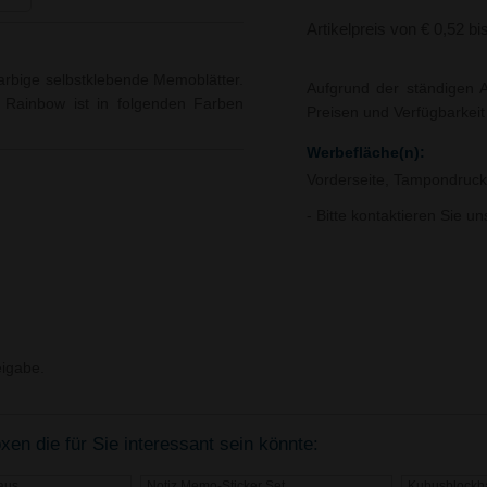
Artikelpreis von € 0,52 bi
arbige selbstklebende Memoblätter.
Aufgrund der ständigen A
 Rainbow ist in folgenden Farben
Preisen und Verfügbarkei
Werbefläche(n):
Vorderseite, Tampondruck
- Bitte kontaktieren Sie u
igabe.
xen die für Sie interessant sein könnte:
aus
Notiz Memo-Sticker Set
Kubusblockha