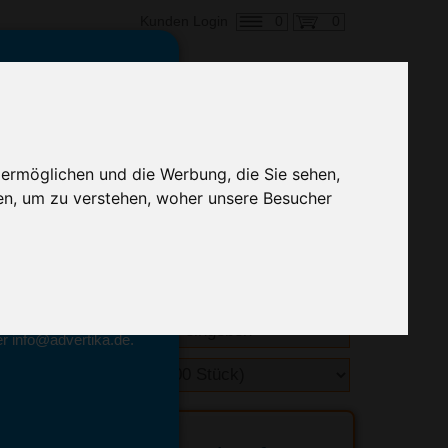
0
0
Kunden Login
en,
€ 0,52
ringung ab:
 ermöglichen und die Werbung, die Sie sehen,
alle Preise zzgl. MwSt.
en, um zu verstehen, woher unsere Besucher
hnelle Preiskalkulation
geben.
emittel-Experten
r info@advertika.de.
ebot