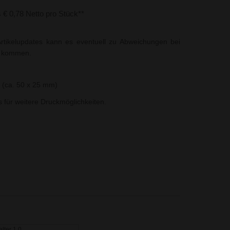
s € 0,78 Netto pro Stück**
rtikelupdates kann es eventuell zu Abweichungen bei
t kommen.
 (ca. 50 x 25 mm)
ns für weitere Druckmöglichkeiten.
lter 1.0