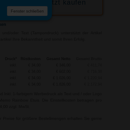
Jetzt kaufen
 die
Fenster schließen
liste
ken
und/oder Text (Tampondruck) unterstützt der Artikel
ikel Ihre Bekanntheit und somit Ihren Erfolg.
Druck*
Rüstkosten
Gesamt Netto
Gesamt Brutto
inkl.
€ 34,00
€ 346,00
€ 411,74
inkl.
€ 34,00
€ 602,00
€ 716,38
inkl.
€ 34,00
€ 1.026,00
€ 1.220,94
inkl.
€ 34,00
€ 1.826,00
€ 2.172,94
nd Inkl. 1-farbigem Werbedruck als Text und / oder Logo
Memo Rainbow Etuis. Die Einstellkosten betragen pro
34,00 zzgl. MwSt.
r Preise für größere Bestellmengen erhalten Sie gerne