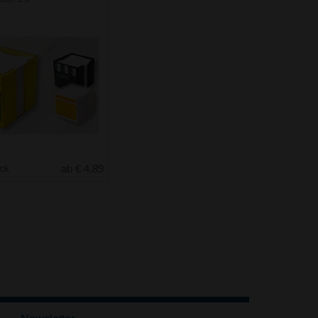
uck
ab € 4.89