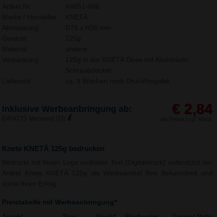
Artikel Nr.:
K4851-006
Marke / Hersteller:
KNETÄ
Abmessung:
D75 x H38 mm
Gewicht:
125g
Material:
andere,
Verpackung:
125g in der KNETÄ Dose mit Aluminium-
Schraubdeckel.
Lieferzeit:
ca. 3 Wochen nach Druckfreigabe.
€ 2,84
Inklusive Werbeanbringung ab:
GRATIS Versand (D)
alle Preise zzgl. MwSt.
Knete KNETÄ 125g bedrucken
Bedruckt mit Ihrem Logo und/oder Text (Digitaldruck) unterstützt der
Artikel Knete KNETÄ 125g als Werbeartikel Ihre Bekanntheit und
somit Ihren Erfolg.
Preistabelle mit Werbeanbringung*
Anzahl
Preis
Druck*
Rüstkosten
Gesamt Netto