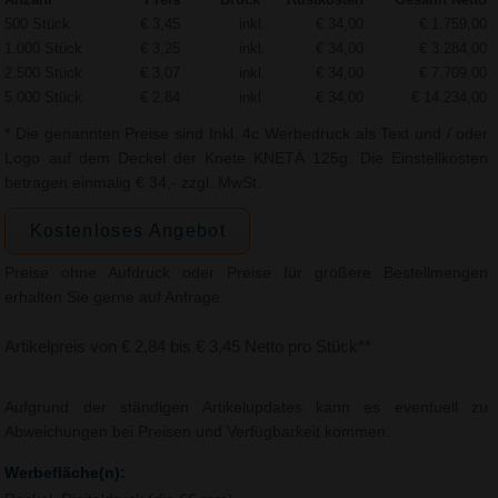
500 Stück
€ 3,45
inkl.
€ 34,00
€ 1.759,00
1.000 Stück
€ 3,25
inkl.
€ 34,00
€ 3.284,00
2.500 Stück
€ 3,07
inkl.
€ 34,00
€ 7.709,00
5.000 Stück
€ 2,84
inkl.
€ 34,00
€ 14.234,00
* Die genannten Preise sind Inkl. 4c Werbedruck als Text und / oder
Logo auf dem Deckel der Knete KNETÄ 125g. Die Einstellkosten
betragen einmalig € 34,- zzgl. MwSt.
Kostenloses Angebot
Preise ohne Aufdruck oder Preise für größere Bestellmengen
erhalten Sie gerne auf Anfrage.
Artikelpreis von € 2,84 bis € 3,45 Netto pro Stück**
Aufgrund der ständigen Artikelupdates kann es eventuell zu
Abweichungen bei Preisen und Verfügbarkeit kommen.
Werbefläche(n):