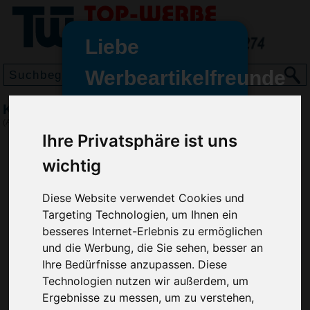
Liebe
Werbeartikelfreunde
und -
Knete KNETÄ 125g, Gelb
wir sind wieder für Sie da
(Art.-Nr.:
K4851-006
)
freundinnen,
Ihre Privatsphäre ist uns
Seit dem 11. Januar 2022 haben
wichtig
wir unsere aktiven Geschäfte an
die Firma Advertika übergeben.
Diese Website verwendet Cookies und
Targeting Technologien, um Ihnen ein
Ab sofort können Sie sich bei
besseres Internet-Erlebnis zu ermöglichen
Anfragen und Bestellungen
und die Werbung, die Sie sehen, besser an
vertrauensvoll an Ihre neuen
Ihre Bedürfnisse anzupassen. Diese
Werbemittel-Experten Christian
Technologien nutzen wir außerdem, um
Walter und Nico Vieira wenden.
Ergebnisse zu messen, um zu verstehen,