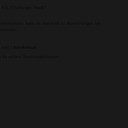
s € 0,74 Netto pro Stück**
rtikelupdates kann es eventuell zu Abweichungen bei
t kommen.
45 mm)
|
Standskizze
ns für weitere Druckmöglichkeiten.