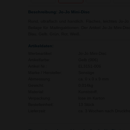
Beschreibung: Jo-Jo Mini-Disc
Rund, ultraflach und handlich. Flaches, leichtes Jo-Jo
Beilage für Mailingaktionen. Der Artikel Jo-Jo Mini-Disc
Blau, Gelb, Grün, Rot, Weiß.
Artikeldaten:
Werbeartikel:
Jo-Jo Mini-Disc
Artikelfarbe:
Gelb (006)
Artikel Nr.:
EL3151-006
Marke / Hersteller:
Sonstige
Abmessung:
ca. 0 x 0 x 9 mm
Gewicht:
0,014kg
Material:
Kunststoff,
Verpackung:
lose im Karton
Bestelleinheit:
13 Stück
Lieferzeit:
ca. 3 Wochen nach Druckfre