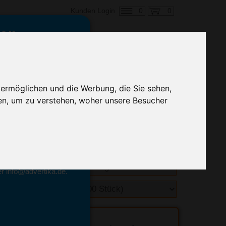
0
0
Kunden Login
en,
€ 0,40
ringung ab:
 ermöglichen und die Werbung, die Sie sehen,
alle Preise zzgl. MwSt.
en, um zu verstehen, woher unsere Besucher
hnelle Preiskalkulation
geben.
emittel-Experten
r info@advertika.de.
ebot