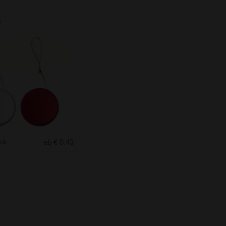
e
uck
ab € 0.43