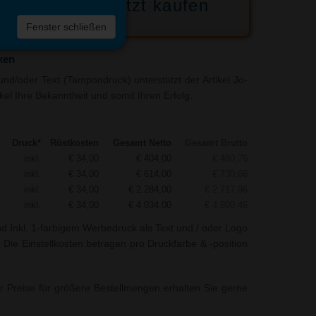
Jetzt kaufen
 die
Fenster schließen
liste
ken
nd/oder Text (Tampondruck) unterstützt der Artikel Jo-
kel Ihre Bekanntheit und somit Ihren Erfolg.
Druck*
Rüstkosten
Gesamt Netto
Gesamt Brutto
inkl.
€ 34,00
€ 404,00
€ 480,76
inkl.
€ 34,00
€ 614,00
€ 730,66
inkl.
€ 34,00
€ 2.284,00
€ 2.717,96
inkl.
€ 34,00
€ 4.034,00
€ 4.800,46
nd Inkl. 1-farbigem Werbedruck als Text und / oder Logo
. Die Einstellkosten betragen pro Druckfarbe & -position
r Preise für größere Bestellmengen erhalten Sie gerne