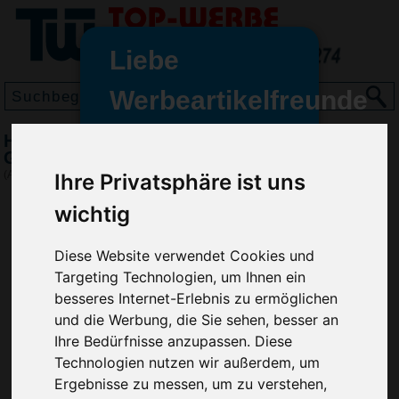
Liebe
Werbeartikelfreunde
und -
Handreinigungs-Spray antibakteriell Bumper,
wir sind wieder für Sie da
Grün
freundinnen,
(Art.-Nr.:
SI4911-004
)
Ihre Privatsphäre ist uns
Seit dem 11. Januar 2022 haben
wichtig
wir unsere aktiven Geschäfte an
die Firma Advertika übergeben.
Diese Website verwendet Cookies und
Targeting Technologien, um Ihnen ein
Ab sofort können Sie sich bei
besseres Internet-Erlebnis zu ermöglichen
Anfragen und Bestellungen
und die Werbung, die Sie sehen, besser an
vertrauensvoll an Ihre neuen
Ihre Bedürfnisse anzupassen. Diese
Werbemittel-Experten Christian
Walter und Nico Vieira wenden.
Technologien nutzen wir außerdem, um
Ergebnisse zu messen, um zu verstehen,