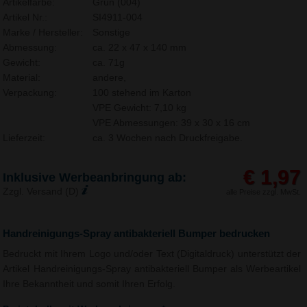
Artikelfarbe:
Grün (004)
Artikel Nr.:
SI4911-004
Marke / Hersteller:
Sonstige
Abmessung:
ca. 22 x 47 x 140 mm
Gewicht:
ca. 71g
Material:
andere,
Verpackung:
100 stehend im Karton
VPE Gewicht: 7,10 kg
VPE Abmessungen: 39 x 30 x 16 cm
Lieferzeit:
ca. 3 Wochen nach Druckfreigabe.
€ 1,97
Inklusive Werbeanbringung ab:
Zzgl. Versand (D)
alle Preise zzgl. MwSt.
Handreinigungs-Spray antibakteriell Bumper bedrucken
Bedruckt mit Ihrem Logo und/oder Text (Digitaldruck) unterstützt der
Artikel Handreinigungs-Spray antibakteriell Bumper als Werbeartikel
Ihre Bekanntheit und somit Ihren Erfolg.