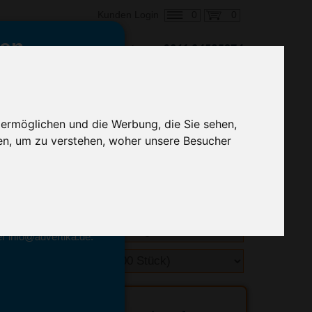
0
0
Kunden Login
en,
€ 1,46
ringung ab:
alle Preise zzgl. MwSt.
 ermöglichen und die Werbung, die Sie sehen,
en, um zu verstehen, woher unsere Besucher
hnelle Preiskalkulation
geben.
emittel-Experten
r info@advertika.de.
ebot