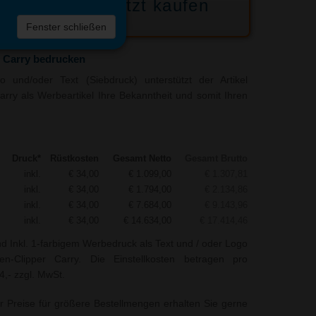
Jetzt kaufen
 die
Fenster schließen
liste
 Carry bedrucken
 und/oder Text (Siebdruck) unterstützt der Artikel
rry als Werbeartikel Ihre Bekanntheit und somit Ihren
Druck*
Rüstkosten
Gesamt Netto
Gesamt Brutto
inkl.
€ 34,00
€ 1.099,00
€ 1.307,81
inkl.
€ 34,00
€ 1.794,00
€ 2.134,86
inkl.
€ 34,00
€ 7.684,00
€ 9.143,96
inkl.
€ 34,00
€ 14.634,00
€ 17.414,46
nd Inkl. 1-farbigem Werbedruck als Text und / oder Logo
n-Clipper Carry. Die Einstellkosten betragen pro
4,- zzgl. MwSt.
r Preise für größere Bestellmengen erhalten Sie gerne