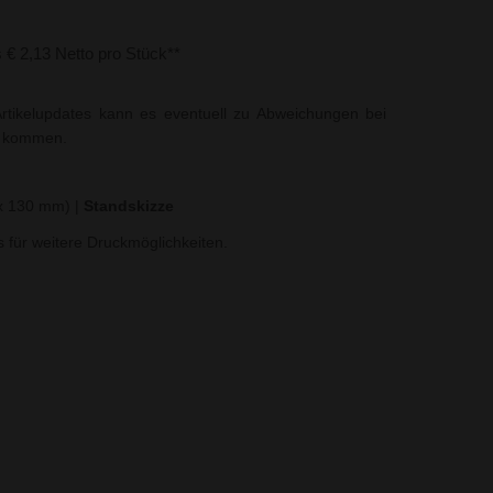
s € 2,13 Netto pro Stück**
rtikelupdates kann es eventuell zu Abweichungen bei
t kommen.
 x 130 mm)
|
Standskizze
ns für weitere Druckmöglichkeiten.