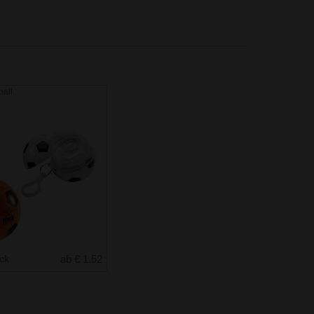
all
uck
ab € 1.52