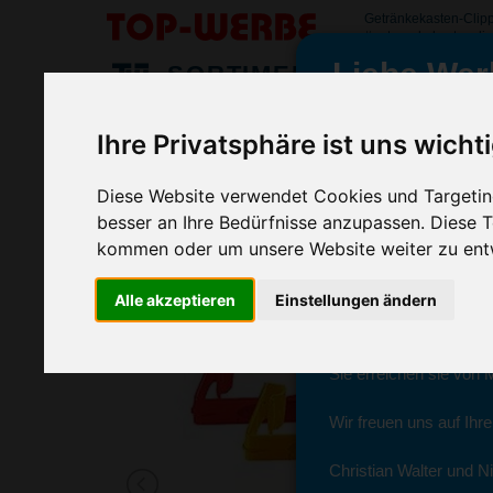
Getränkekasten-Clip
#getraenkekastenclip
Liebe Wer
SORTIMENT
>
>
>
Startseite
Streuartikel & Give Aways
Promotionartikel
Ihre Privatsphäre ist uns wicht
Getränkekasten-Clipper Carry, Hellb
wir sind wieder f
(Art.-Nr.:
EL3647-018
)
Diese Website verwendet Cookies und Targeting
besser an Ihre Bedürfnisse anzupassen. Diese
kommen oder um unsere Website weiter zu ent
Seit dem 11. Januar 2
Alle akzeptieren
Einstellungen ändern
Ab sofort können Sie s
Christian Walter und N
Sie erreichen sie von 
Wir freuen uns auf Ihr
Christian Walter und Ni