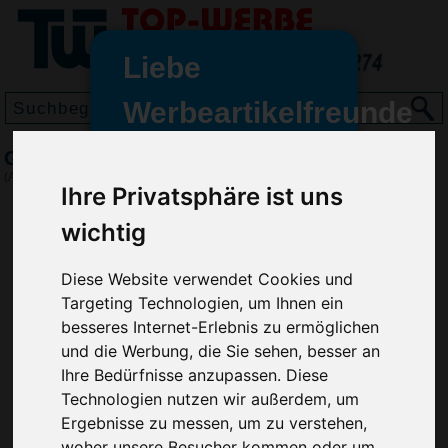
Liebe
Werbeartikelfreunde
und -
Geduldspiel Happy Time HANDICAP, Rot
wir sind wieder für Sie da
(Art.-Nr.:
EL3395-008
)
Ihre Privatsphäre ist uns
freundinnen,
wichtig
Seit dem 11. Januar 2022 haben
wir unsere aktiven Geschäfte an
die Firma Advertika übergeben.
Diese Website verwendet Cookies und
Targeting Technologien, um Ihnen ein
Ab sofort können Sie sich bei
besseres Internet-Erlebnis zu ermöglichen
Anfragen und Bestellungen
und die Werbung, die Sie sehen, besser an
vertrauensvoll an Ihre neuen
Ihre Bedürfnisse anzupassen. Diese
Werbemittel-Experten Christian
Technologien nutzen wir außerdem, um
Walter und Nico Vieira wenden.
Ergebnisse zu messen, um zu verstehen,
woher unsere Besucher kommen oder um