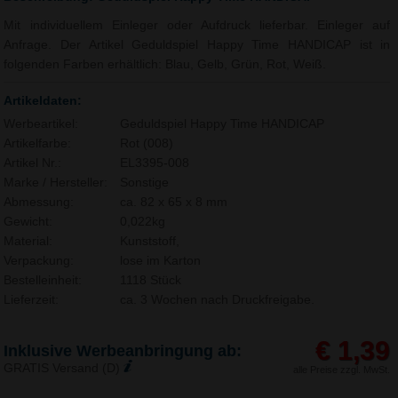
Mit individuellem Einleger oder Aufdruck lieferbar. Einleger auf
Anfrage. Der Artikel Geduldspiel Happy Time HANDICAP ist in
folgenden Farben erhältlich: Blau, Gelb, Grün, Rot, Weiß.
Artikeldaten:
Werbeartikel:
Geduldspiel Happy Time HANDICAP
Artikelfarbe:
Rot (008)
Artikel Nr.:
EL3395-008
Marke / Hersteller:
Sonstige
Abmessung:
ca. 82 x 65 x 8 mm
Gewicht:
0,022kg
Material:
Kunststoff,
Verpackung:
lose im Karton
Bestelleinheit:
1118 Stück
Lieferzeit:
ca. 3 Wochen nach Druckfreigabe.
€ 1,39
Inklusive Werbeanbringung ab:
GRATIS Versand (D)
alle Preise zzgl. MwSt.