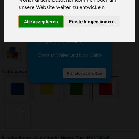
Sie erreichen sie von Montag bis
unsere Website weiter zu entwickeln.
Freitag zwischen 8 und 18 Uhr
unter 0611 94 585 2749 oder
info@advertika.de.
Alle akzeptieren
Einstellungen ändern
Wir freuen uns auf Ihre Anfrage
und grüßen freundlich
Christian Walter und Nico Vieira
Farbauswahl: Geduldspiel Happy Time HANDICAP
Fenster schließen
Beschreibung: Geduldspiel Happy Time HANDICAP