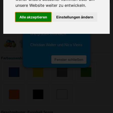
Sie erreichen sie von Montag bis
unsere Website weiter zu entwickeln.
Freitag zwischen 8 und 18 Uhr
unter 0611 94 585 2749 oder
Alle akzeptieren
Einstellungen ändern
info@advertika.de.
Wir freuen uns auf Ihre Anfrage
und grüßen freundlich
Christian Walter und Nico Vieira
Farbauswahl: Fussball Score
Fenster schließen
Beschreibung: Fussball Score