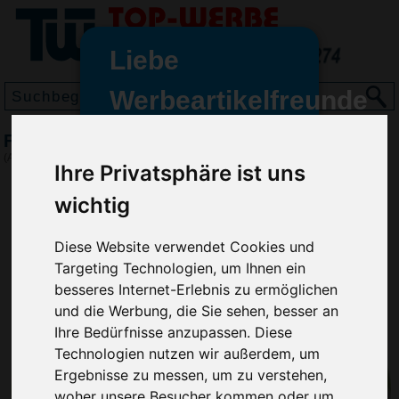
Liebe
Werbeartikelfreunde
und -
Fussball Score
wir sind wieder für Sie da
(Art.-Nr.:
5070
)
Ihre Privatsphäre ist uns
freundinnen,
wichtig
Seit dem 11. Januar 2022 haben
wir unsere aktiven Geschäfte an
die Firma Advertika übergeben.
Diese Website verwendet Cookies und
Targeting Technologien, um Ihnen ein
Ab sofort können Sie sich bei
besseres Internet-Erlebnis zu ermöglichen
Anfragen und Bestellungen
und die Werbung, die Sie sehen, besser an
vertrauensvoll an Ihre neuen
Ihre Bedürfnisse anzupassen. Diese
Werbemittel-Experten Christian
Technologien nutzen wir außerdem, um
Walter und Nico Vieira wenden.
Ergebnisse zu messen, um zu verstehen,
woher unsere Besucher kommen oder um