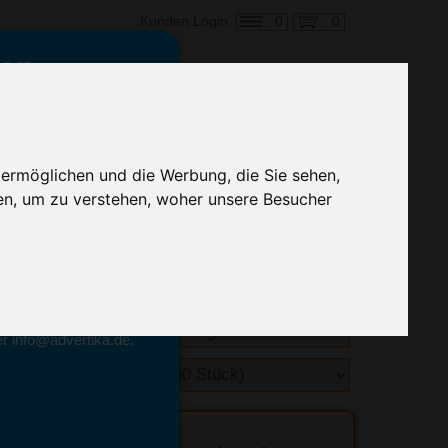
0
0
Kunden Login
en,
€ 3,60
ringung ab:
 ermöglichen und die Werbung, die Sie sehen,
alle Preise zzgl. MwSt.
en, um zu verstehen, woher unsere Besucher
hnelle Preiskalkulation
geben.
emittel-Experten
r info@advertika.de.
ebot