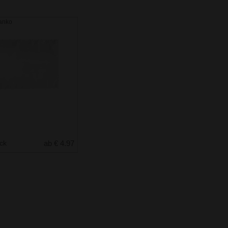
anko
uck
ab € 4.97