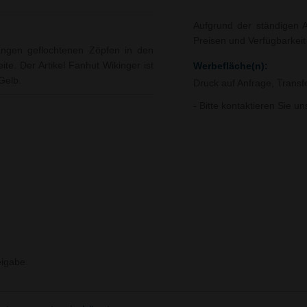
Aufgrund der ständigen A
Preisen und Verfügbarkei
angen geflochtenen Zöpfen in den
te. Der Artikel Fanhut Wikinger ist
Werbefläche(n):
Gelb.
Druck auf Anfrage, Trans
- Bitte kontaktieren Sie u
igabe.