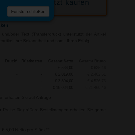
Jetzt kaufen
 die
Fenster schließen
liste
cken
und/oder Text (Transferdruck) unterstützt der Artikel
rtikel Ihre Bekanntheit und somit Ihren Erfolg.
Druck*
Rüstkosten
Gesamt Netto
Gesamt Brutto
-
-
€ 534,00
€ 635,46
-
-
€ 2.019,00
€ 2.402,61
-
-
€ 3.804,00
€ 4.526,76
-
-
€ 18.034,00
€ 21.460,46
n erhalten Sie auf Anfrage
r Preise für größere Bestellmengen erhalten Sie gerne
s € 5,00 Netto pro Stück**