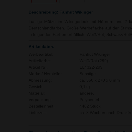
Beschreibung: Fanhut Wikinger
Lustige Mütze im Wikingerlook mit Hörnern und 2 l
Deutschlandfarben. Große Werbefläche auf der Stirnsei
in folgenden Farben erhältlich: Weiß/Rot, Schwarz/Rot/
Artikeldaten:
Werbeartikel:
Fanhut Wikinger
Artikelfarbe:
Weiß/Rot (299)
Artikel Nr.:
EL4322-299
Marke / Hersteller:
Sonstige
Abmessung:
ca. 550 x 270 x 0 mm
Gewicht:
0,1kg
Material:
andere,
Verpackung:
Polybeutel
Bestelleinheit:
4482 Stück
Lieferzeit:
ca. 3 Wochen nach Druckfre