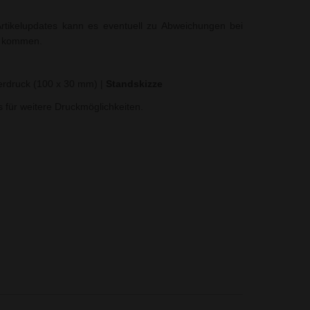
rtikelupdates kann es eventuell zu Abweichungen bei
t kommen.
ferdruck (100 x 30 mm)
|
Standskizze
ns für weitere Druckmöglichkeiten.