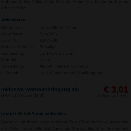
Klebeband. Der Artikel Erste Hilfe Set Annie ist in folgenden Farben
erhältlich: Rot.
Artikeldaten:
Werbeartikel:
Erste Hilfe Set Annie
Artikelfarbe:
Rot (008)
Artikel Nr.:
1342-008
Marke / Hersteller:
Sonstige
Abmessung:
ca. 13 x 8,5 x 5 cm
Material:
Nylon,
Verpackung:
Als Set in einem Nylonetui.
Lieferzeit:
ca. 3 Wochen nach Druckfreigabe.
€ 3,01
Inklusive Werbeanbringung ab:
GRATIS Versand (D)
alle Preise zzgl. MwSt.
Erste Hilfe Set Annie bedrucken
Bedruckt mit Ihrem Logo und/oder Text (Tampondruck) unterstützt
der Artikel Erste Hilfe Set Annie als Werbeartikel Ihre Bekanntheit