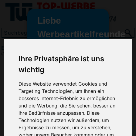
Liebe
Werbeartikelfreunde
und -
Erste Hilfe Set Annie, Rot
wir sind wieder für Sie da
(Art.-Nr.:
1342-008
)
Ihre Privatsphäre ist uns
freundinnen,
wichtig
Seit dem 11. Januar 2022 haben
wir unsere aktiven Geschäfte an
die Firma Advertika übergeben.
Diese Website verwendet Cookies und
Targeting Technologien, um Ihnen ein
Ab sofort können Sie sich bei
besseres Internet-Erlebnis zu ermöglichen
Anfragen und Bestellungen
und die Werbung, die Sie sehen, besser an
vertrauensvoll an Ihre neuen
Ihre Bedürfnisse anzupassen. Diese
Werbemittel-Experten Christian
Technologien nutzen wir außerdem, um
Walter und Nico Vieira wenden.
Ergebnisse zu messen, um zu verstehen,
woher unsere Besucher kommen oder um