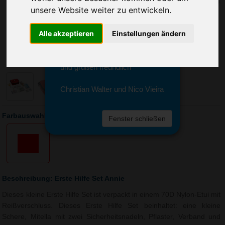
Sie erreichen sie von Montag bis
unsere Website weiter zu entwickeln.
Freitag zwischen 8 und 18 Uhr
unter 0611 94 585 2749 oder
Alle akzeptieren
Einstellungen ändern
info@advertika.de.
Wir freuen uns auf Ihre Anfrage
und grüßen freundlich
Christian Walter und Nico Vieira
Farbauswahl: Erste Hilfe Set Annie
Fenster schließen
Beschreibung: Erste Hilfe Set Annie
Dieses kleine Erste Hilfe Set ist verpackt in einem 70D Nylon-Etui mit
Reißverschluss. Dieses Erste Hilfe Set beinhaltet: eine kleine
Schere, Mitella mit zwei Sicherheitsnadeln, Pflaster, Verband und