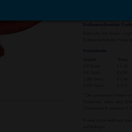
In den
Auf
Warenkorb
Merk
Erdbeerschneider Fruit
Bedruckt mit Ihrem Logo 
Erdbeerschneider Fruity al
Preistabelle
Anzahl
Preis
100 Stück
€ 5,46
500 Stück
€ 4,30
1.000 Stück
€ 3,94
5.000 Stück
€ 3,71
* Die genannten Preise si
Scharnier, oben des Erdb
Druckfarbe & -position € 3
Preise ohne Aufdruck ode
auf Anfrage.