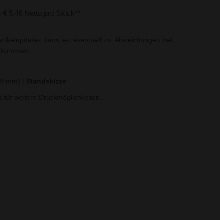
s € 5,46 Netto pro Stück**
rtikelupdates kann es eventuell zu Abweichungen bei
t kommen.
x 8 mm)
|
Standskizze
ns für weitere Druckmöglichkeiten.