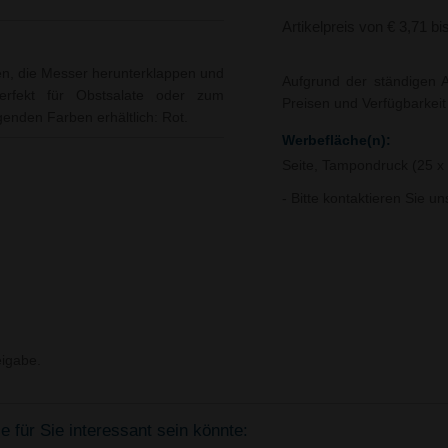
Artikelpreis von € 3,71 bi
en, die Messer herunterklappen und
Aufgrund der ständigen A
Perfekt für Obstsalate oder zum
Preisen und Verfügbarkei
lgenden Farben erhältlich: Rot.
Werbefläche(n):
Seite, Tampondruck (25 
- Bitte kontaktieren Sie u
igabe.
 für Sie interessant sein könnte: