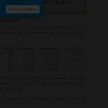
Jetzt kaufen
 die
Fenster schließen
liste
y bedrucken
und/oder Text (Tampondruck) unterstützt der Artikel
s Werbeartikel Ihre Bekanntheit und somit Ihren Erfolg.
Druck*
Rüstkosten
Gesamt Netto
Gesamt Brutto
inkl.
€ 34,00
€ 580,00
€ 690,20
inkl.
€ 34,00
€ 2.184,00
€ 2.598,96
inkl.
€ 34,00
€ 3.974,00
€ 4.729,06
inkl.
€ 34,00
€ 18.584,00
€ 22.114,96
nd Inkl. 1-farbigem Werbedruck als Text und / oder Logo
eerschneider Fruity. Die Einstellkosten betragen pro
4,- zzgl. MwSt.
r Preise für größere Bestellmengen erhalten Sie gerne