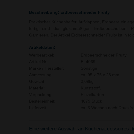
Beschreibung: Erdbeerschneider Fruity
Praktischer Küchenhelfer. Aufklappen, Erdbeere einleg
fertig sind die gleichmäßigen Erdbeerscheiben. 
Garnieren. Der Artikel Erdbeerschneider Fruity ist in fo
Artikeldaten:
Werbeartikel:
Erdbeerschneider Fruity
Artikel Nr.:
EL4069
Marke / Hersteller:
Sonstige
Abmessung:
ca. 95 x 75 x 28 mm
Gewicht:
0,09kg
Material:
Kunststoff,
Verpackung:
Einzelkarton
Bestelleinheit:
4079 Stück
Lieferzeit:
ca. 3 Wochen nach Druckfre
Eine weitere Auswahl an Küchenaccessoires die