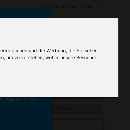
0
0
Kunden Login
en,
€ 3,71
ringung ab:
 ermöglichen und die Werbung, die Sie sehen,
alle Preise zzgl. MwSt.
en, um zu verstehen, woher unsere Besucher
hnelle Preiskalkulation
geben.
emittel-Experten
r info@advertika.de.
ebot