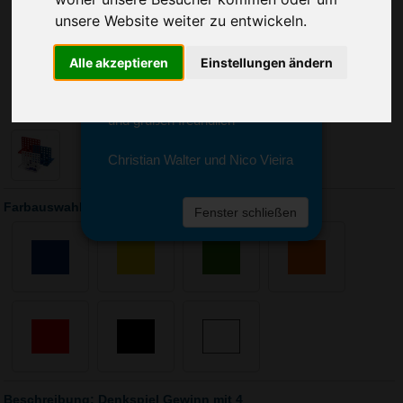
Sie erreichen sie von Montag bis
unsere Website weiter zu entwickeln.
Freitag zwischen 8 und 18 Uhr
unter 0611 94 585 2749 oder
info@advertika.de.
Alle akzeptieren
Einstellungen ändern
Wir freuen uns auf Ihre Anfrage
und grüßen freundlich
Christian Walter und Nico Vieira
Farbauswahl: Denkspiel Gewinn mit 4
Fenster schließen
Beschreibung: Denkspiel Gewinn mit 4