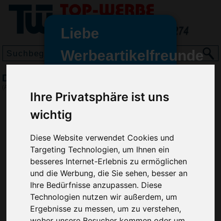
Liebe
Werbeartikelfreunde
und -
Denkspiel Gewinn mit 4
wir sind wieder für Sie da
(Art.-Nr.:
EL3316
)
Ihre Privatsphäre ist uns
freundinnen,
wichtig
Seit dem 11. Januar 2022 haben
wir unsere aktiven Geschäfte an
die Firma Advertika übergeben.
Diese Website verwendet Cookies und
Targeting Technologien, um Ihnen ein
Ab sofort können Sie sich bei
besseres Internet-Erlebnis zu ermöglichen
Anfragen und Bestellungen
und die Werbung, die Sie sehen, besser an
vertrauensvoll an Ihre neuen
Ihre Bedürfnisse anzupassen. Diese
Werbemittel-Experten Christian
Technologien nutzen wir außerdem, um
Walter und Nico Vieira wenden.
Ergebnisse zu messen, um zu verstehen,
woher unsere Besucher kommen oder um