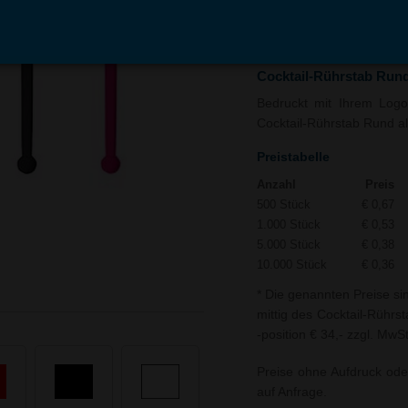
In den
Auf
Warenkorb
Merk
Cocktail-Rührstab Run
Bedruckt mit Ihrem Logo 
Cocktail-Rührstab Rund al
Preistabelle
Anzahl
Preis
500 Stück
€ 0,67
1.000 Stück
€ 0,53
5.000 Stück
€ 0,38
10.000 Stück
€ 0,36
* Die genannten Preise si
mittig des Cocktail-Rührs
-position € 34,- zzgl. MwSt
Preise ohne Aufdruck ode
auf Anfrage.