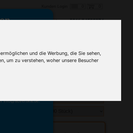
0
0
Kunden Login
en,
€ 0,36
ringung ab:
alle Preise zzgl. MwSt.
 ermöglichen und die Werbung, die Sie sehen,
en, um zu verstehen, woher unsere Besucher
hnelle Preiskalkulation
geben.
emittel-Experten
r info@advertika.de.
ebot