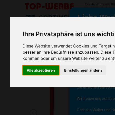
Cocktail-Rührstab R
#cocktailruehrstabru
Liebe Wer
SORTIMENT
>
>
>
Startseite
Haushalt & Küche
Küchenaccessoires
Coc
Ihre Privatsphäre ist uns wicht
Cocktail-Rührstab Rund, Transparen
wir sind wieder f
(Art.-Nr.:
EL4346-200
)
Diese Website verwendet Cookies und Targeting
besser an Ihre Bedürfnisse anzupassen. Diese
kommen oder um unsere Website weiter zu ent
Seit dem 11. Januar 2
Alle akzeptieren
Einstellungen ändern
Ab sofort können Sie s
Christian Walter und N
Sie erreichen sie von 
Wir freuen uns auf Ihr
Christian Walter und Ni