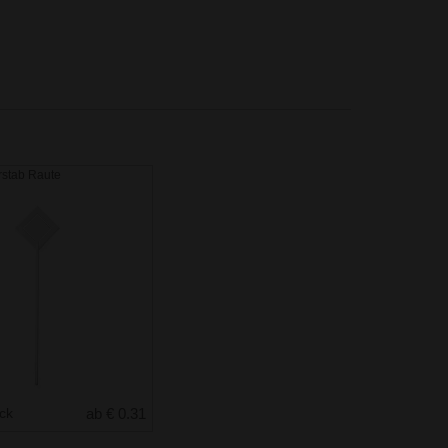
rstab Raute
uck
ab € 0.31