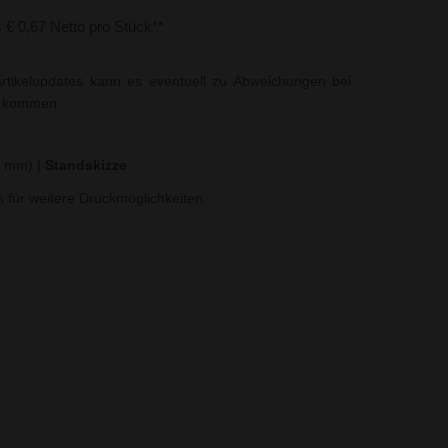
s € 0,67 Netto pro Stück**
rtikelupdates kann es eventuell zu Abweichungen bei
t kommen.
25 mm)
|
Standskizze
ns für weitere Druckmöglichkeiten.