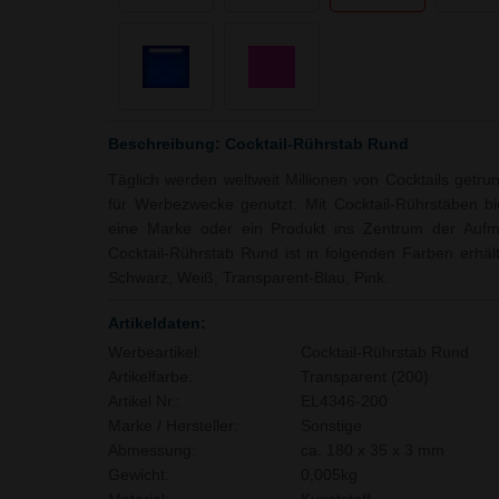
Beschreibung: Cocktail-Rührstab Rund
Täglich werden weltweit Millionen von Cocktails getru
für Werbezwecke genutzt. Mit Cocktail-Rührstäben bie
eine Marke oder ein Produkt ins Zentrum der Aufme
Cocktail-Rührstab Rund ist in folgenden Farben erhält
Schwarz, Weiß, Transparent-Blau, Pink.
Artikeldaten:
Werbeartikel:
Cocktail-Rührstab Rund
Artikelfarbe:
Transparent (200)
Artikel Nr.:
EL4346-200
Marke / Hersteller:
Sonstige
Abmessung:
ca. 180 x 35 x 3 mm
Gewicht:
0,005kg