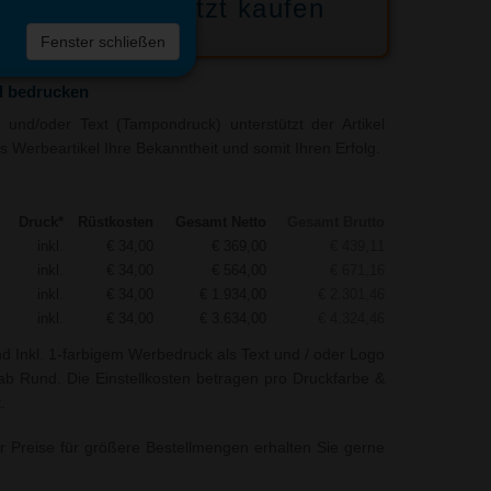
Jetzt kaufen
 die
Fenster schließen
liste
d bedrucken
und/oder Text (Tampondruck) unterstützt der Artikel
s Werbeartikel Ihre Bekanntheit und somit Ihren Erfolg.
Druck*
Rüstkosten
Gesamt Netto
Gesamt Brutto
inkl.
€ 34,00
€ 369,00
€ 439,11
inkl.
€ 34,00
€ 564,00
€ 671,16
inkl.
€ 34,00
€ 1.934,00
€ 2.301,46
inkl.
€ 34,00
€ 3.634,00
€ 4.324,46
nd Inkl. 1-farbigem Werbedruck als Text und / oder Logo
tab Rund. Die Einstellkosten betragen pro Druckfarbe &
.
r Preise für größere Bestellmengen erhalten Sie gerne