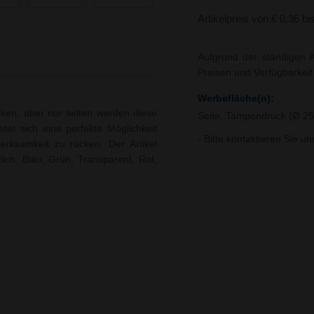
Artikelpreis von € 0,36 bi
Aufgrund der ständigen A
Preisen und Verfügbarkei
Werbefläche(n):
nken, aber nur selten werden diese
Seite, Tampondruck (Ø 
tet sich eine perfekte Möglichkeit
- Bitte kontaktieren Sie u
rksamkeit zu rücken. Der Artikel
lich: Blau, Grün, Transparent, Rot,