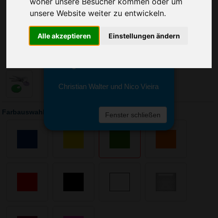
woher unsere Besucher kommen oder um
Sie erreichen sie von Montag bis
Freitag zwischen 8 und 18 Uhr
unsere Website weiter zu entwickeln.
unter 0611 94 585 2749 oder
info@advertika.de.
Alle akzeptieren
Einstellungen ändern
Wir freuen uns auf Ihre Anfrage
und grüßen freundlich
Christian Walter und Nico Vieira
Farbauswahl: Clip-Chip
Fenster schließen