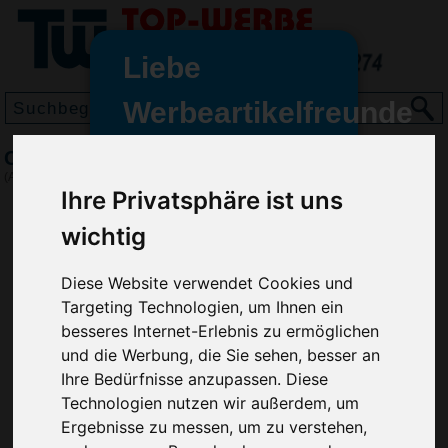
Liebe
Werbeartikelfreunde
und -
Clip-Chip, Grün
wir sind wieder für Sie da
(Art.-Nr.:
EL3501-004
)
freundinnen,
Ihre Privatsphäre ist uns
Seit dem 11. Januar 2022 haben
wichtig
wir unsere aktiven Geschäfte an
die Firma Advertika übergeben.
Diese Website verwendet Cookies und
Targeting Technologien, um Ihnen ein
Ab sofort können Sie sich bei
besseres Internet-Erlebnis zu ermöglichen
Anfragen und Bestellungen
und die Werbung, die Sie sehen, besser an
vertrauensvoll an Ihre neuen
Ihre Bedürfnisse anzupassen. Diese
Werbemittel-Experten Christian
Technologien nutzen wir außerdem, um
Walter und Nico Vieira wenden.
Ergebnisse zu messen, um zu verstehen,