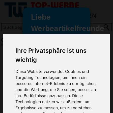
Liebe
Werbeartikelfreunde
und -
Clip-Chip, Silber
wir sind wieder für Sie da
(Art.-Nr.:
EL3501-032
)
freundinnen,
Ihre Privatsphäre ist uns
Seit dem 11. Januar 2022 haben
wichtig
wir unsere aktiven Geschäfte an
die Firma Advertika übergeben.
Diese Website verwendet Cookies und
Targeting Technologien, um Ihnen ein
Ab sofort können Sie sich bei
besseres Internet-Erlebnis zu ermöglichen
Anfragen und Bestellungen
und die Werbung, die Sie sehen, besser an
vertrauensvoll an Ihre neuen
Ihre Bedürfnisse anzupassen. Diese
Werbemittel-Experten Christian
Technologien nutzen wir außerdem, um
Walter und Nico Vieira wenden.
Ergebnisse zu messen, um zu verstehen,