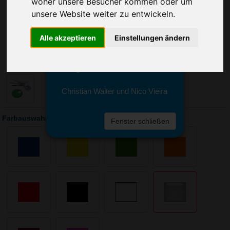
woher unsere Besucher kommen oder um
Sie erreichen sie von Montag bis
Freitag zwischen 8 und 18 Uhr
unsere Website weiter zu entwickeln.
unter 0611 94 585 2749 oder
info@advertika.de.
Alle akzeptieren
Einstellungen ändern
Wir freuen uns auf Ihre Anfrage
und grüßen freundlich
Christian Walter und Nico Vieira
Farbauswahl: Clip-Chip
Fenster schließen