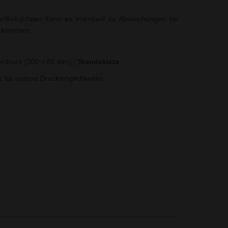
rtikelupdates kann es eventuell zu Abweichungen bei
t kommen.
ferdruck (300 x 80 mm)
|
Standskizze
ns für weitere Druckmöglichkeiten.