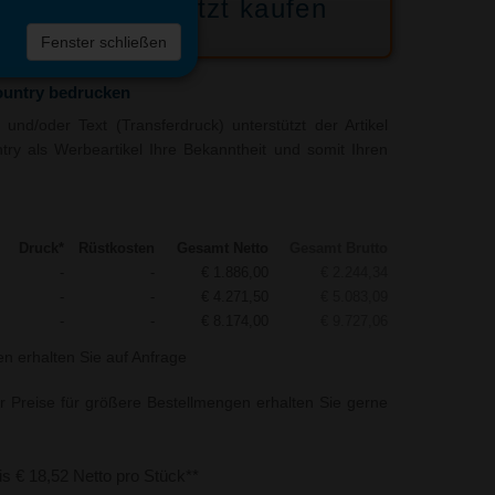
Jetzt kaufen
 die
Fenster schließen
liste
untry bedrucken
und/oder Text (Transferdruck) unterstützt der Artikel
ry als Werbeartikel Ihre Bekanntheit und somit Ihren
Druck*
Rüstkosten
Gesamt Netto
Gesamt Brutto
-
-
€ 1.886,00
€ 2.244,34
-
-
€ 4.271,50
€ 5.083,09
-
-
€ 8.174,00
€ 9.727,06
n erhalten Sie auf Anfrage
r Preise für größere Bestellmengen erhalten Sie gerne
bis € 18,52 Netto pro Stück**