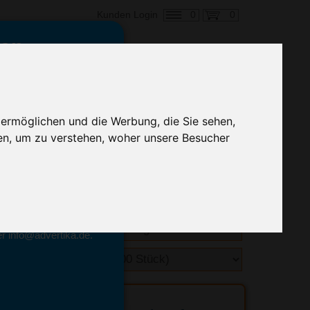
0
0
Kunden Login
en,
€ 16,28
ringung ab:
 ermöglichen und die Werbung, die Sie sehen,
alle Preise zzgl. MwSt.
en, um zu verstehen, woher unsere Besucher
hnelle Preiskalkulation
geben.
emittel-Experten
r info@advertika.de.
ebot