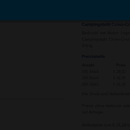
In den
Auf
Warenkorb
Merk
Campingstuhl Cross-Co
Bedruckt mit Ihrem Logo 
Campingstuhl Cross-Count
Erfolg.
Preistabelle
Anzahl
Preis
100 Stück
€ 18,52
250 Stück
€ 16,95
500 Stück
€ 16,28
Die Druck und Nebenkoste
Preise ohne Aufdruck ode
auf Anfrage.
Artikelpreis von € 16,28 