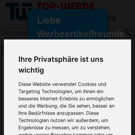
Liebe
Werbeartikelfreunde
und -
Button Colour-Clip, Rot
wir sind wieder für Sie da
(Art.-Nr.:
EL3452-008
)
Ihre Privatsphäre ist uns
freundinnen,
wichtig
Seit dem 11. Januar 2022 haben
wir unsere aktiven Geschäfte an
die Firma Advertika übergeben.
Diese Website verwendet Cookies und
Targeting Technologien, um Ihnen ein
Ab sofort können Sie sich bei
besseres Internet-Erlebnis zu ermöglichen
Anfragen und Bestellungen
und die Werbung, die Sie sehen, besser an
vertrauensvoll an Ihre neuen
Ihre Bedürfnisse anzupassen. Diese
Werbemittel-Experten Christian
Technologien nutzen wir außerdem, um
Walter und Nico Vieira wenden.
Ergebnisse zu messen, um zu verstehen,
woher unsere Besucher kommen oder um