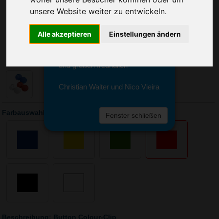
Sie erreichen sie von Montag bis
unsere Website weiter zu entwickeln.
Freitag zwischen 8 und 18 Uhr
unter 0611 94 585 2749 oder
info@advertika.de.
Alle akzeptieren
Einstellungen ändern
Wir freuen uns auf Ihre Anfrage
und grüßen freundlich
Christian Walter und Nico Vieira
Farbauswahl: Button Colour-Clip
Fenster schließen
Beschreibung: Button Colour-Clip