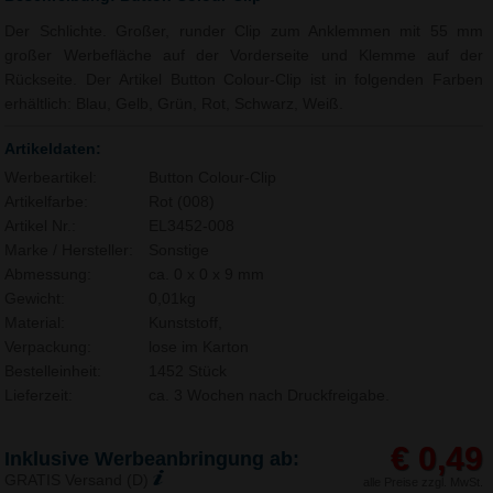
Der Schlichte. Großer, runder Clip zum Anklemmen mit 55 mm
großer Werbefläche auf der Vorderseite und Klemme auf der
Rückseite. Der Artikel Button Colour-Clip ist in folgenden Farben
erhältlich: Blau, Gelb, Grün, Rot, Schwarz, Weiß.
Artikeldaten:
Werbeartikel:
Button Colour-Clip
Artikelfarbe:
Rot (008)
Artikel Nr.:
EL3452-008
Marke / Hersteller:
Sonstige
Abmessung:
ca. 0 x 0 x 9 mm
Gewicht:
0,01kg
Material:
Kunststoff,
Verpackung:
lose im Karton
Bestelleinheit:
1452 Stück
Lieferzeit:
ca. 3 Wochen nach Druckfreigabe.
€ 0,49
Inklusive Werbeanbringung ab:
GRATIS Versand (D)
alle Preise zzgl. MwSt.