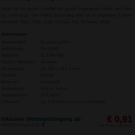
Spaß für die ganze Familie! Mit guten Flugeigenschaften und ideal
für unterwegs. Der Artikel Bumerang Mini ist in folgenden Farben
erhältlich: Blau, Gelb, Grün, Orange, Rot, Schwarz, Weiß.
Artikeldaten:
Werbeartikel:
Bumerang Mini
Artikelfarbe:
Rot (008)
Artikel Nr.:
EL3195-008
Marke / Hersteller:
Sonstige
Abmessung:
ca. 320 x 34 x 4 mm
Gewicht:
0,05kg
Material:
Kunststoff,
Verpackung:
lose im Karton
Bestelleinheit:
373 Stück
Lieferzeit:
ca. 3 Wochen nach Druckfreigabe.
€ 0,91
Inklusive Werbeanbringung ab:
GRATIS Versand (D)
alle Preise zzgl. MwSt.