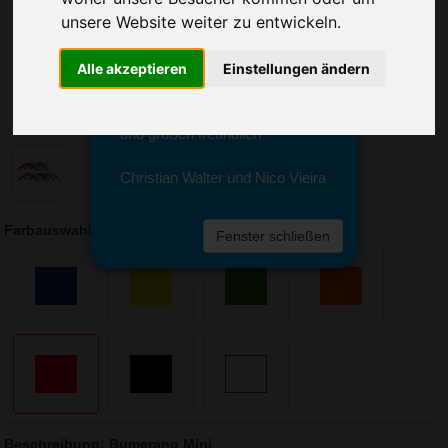
Sie erreichen sie von Montag bis
unsere Website weiter zu entwickeln.
Freitag zwischen 8 und 18 Uhr
unter 0611 94 585 2749 oder
info@advertika.de.
Alle akzeptieren
Einstellungen ändern
Wir freuen uns auf Ihre Anfrage
und grüßen freundlich
Christian Walter und Nico Vieira
Farbauswahl: Bumerang Mini
Fenster schließen
Beschreibung: Bumerang Mini