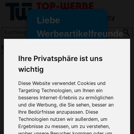
Liebe
Werbeartikelfreunde
und -
Bumerang Mini, Rot
wir sind wieder für Sie da
(Art.-Nr.:
EL3195-008
)
Ihre Privatsphäre ist uns
freundinnen,
wichtig
Seit dem 11. Januar 2022 haben
wir unsere aktiven Geschäfte an
die Firma Advertika übergeben.
Diese Website verwendet Cookies und
Targeting Technologien, um Ihnen ein
Ab sofort können Sie sich bei
besseres Internet-Erlebnis zu ermöglichen
Anfragen und Bestellungen
und die Werbung, die Sie sehen, besser an
vertrauensvoll an Ihre neuen
Ihre Bedürfnisse anzupassen. Diese
Werbemittel-Experten Christian
Technologien nutzen wir außerdem, um
Walter und Nico Vieira wenden.
Ergebnisse zu messen, um zu verstehen,
woher unsere Besucher kommen oder um