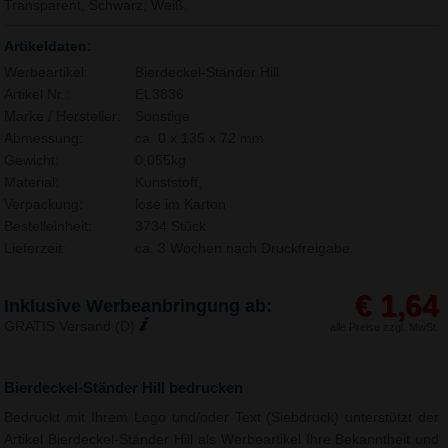
Transparent, Schwarz, Weiß.
Artikeldaten:
Werbeartikel:
Bierdeckel-Ständer Hill
Artikel Nr.:
EL3836
Marke / Hersteller:
Sonstige
Abmessung:
ca. 0 x 135 x 72 mm
Gewicht:
0,055kg
Material:
Kunststoff,
Verpackung:
lose im Karton
Bestelleinheit:
3734 Stück
Lieferzeit:
ca. 3 Wochen nach Druckfreigabe.
€ 1,64
Inklusive Werbeanbringung ab:
GRATIS Versand (D)
alle Preise zzgl. MwSt.
Bierdeckel-Ständer Hill bedrucken
Bedruckt mit Ihrem Logo und/oder Text (Siebdruck) unterstützt der
Artikel Bierdeckel-Ständer Hill als Werbeartikel Ihre Bekanntheit und