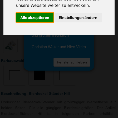
Sie erreichen sie von Montag bis
unsere Website weiter zu entwickeln.
Freitag zwischen 8 und 18 Uhr
unter 0611 94 585 2749 oder
Alle akzeptieren
Einstellungen ändern
info@advertika.de.
Wir freuen uns auf Ihre Anfrage
und grüßen freundlich
Christian Walter und Nico Vieira
Farbauswahl: Bierdeckel-Ständer Hill
Fenster schließen
Beschreibung: Bierdeckel-Ständer Hill
Dreieckiger Bierdeckel-Ständer mit großzügiger Werbefläche auf
beiden Seiten. Für alle gängigen Bierdeckelgrößen. Der Artikel
Bierdeckel-Ständer Hill ist in folgenden Farben erhältlich: