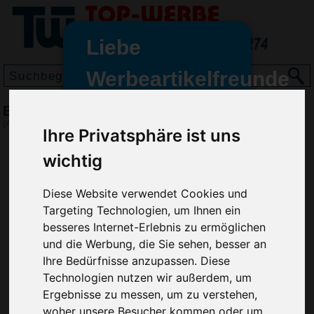
Liebe
Werbeartikelfreunde
und -
Bierdeckel-Ständer Hill
wir sind wieder für Sie da
(Art.-Nr.:
EL3836
)
Ihre Privatsphäre ist uns
freundinnen,
wichtig
Seit dem 11. Januar 2022 haben
wir unsere aktiven Geschäfte an
die Firma Advertika übergeben.
Diese Website verwendet Cookies und
Targeting Technologien, um Ihnen ein
Ab sofort können Sie sich bei
besseres Internet-Erlebnis zu ermöglichen
Anfragen und Bestellungen
und die Werbung, die Sie sehen, besser an
vertrauensvoll an Ihre neuen
Ihre Bedürfnisse anzupassen. Diese
Werbemittel-Experten Christian
Technologien nutzen wir außerdem, um
Walter und Nico Vieira wenden.
Ergebnisse zu messen, um zu verstehen,
woher unsere Besucher kommen oder um