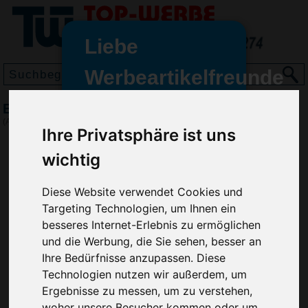
Liebe
Werbeartikelfreunde
und -
Bierdeckel-Ständer Tip, Rot
wir sind wieder für Sie da
(Art.-Nr.:
EL3641-008
)
Ihre Privatsphäre ist uns
freundinnen,
wichtig
Seit dem 11. Januar 2022 haben
wir unsere aktiven Geschäfte an
die Firma Advertika übergeben.
Diese Website verwendet Cookies und
Targeting Technologien, um Ihnen ein
Ab sofort können Sie sich bei
besseres Internet-Erlebnis zu ermöglichen
Anfragen und Bestellungen
und die Werbung, die Sie sehen, besser an
vertrauensvoll an Ihre neuen
Ihre Bedürfnisse anzupassen. Diese
Werbemittel-Experten Christian
Technologien nutzen wir außerdem, um
Walter und Nico Vieira wenden.
Ergebnisse zu messen, um zu verstehen,
woher unsere Besucher kommen oder um