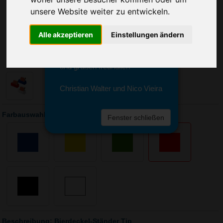
Sie erreichen sie von Montag bis
unsere Website weiter zu entwickeln.
Freitag zwischen 8 und 18 Uhr
unter 0611 94 585 2749 oder
info@advertika.de.
Alle akzeptieren
Einstellungen ändern
Wir freuen uns auf Ihre Anfrage
und grüßen freundlich
Christian Walter und Nico Vieira
Farbauswahl: Bierdeckel-Ständer Tip
Fenster schließen
Beschreibung: Bierdeckel-Ständer Tip