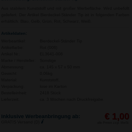
Aus stabilem Kunststoff und mit großer Werbefläche. Wird unbefüllt
geliefert. Der Artikel Bierdeckel-Ständer Tip ist in folgenden Farben
erhältlich: Blau, Gelb, Grün, Rot, Schwarz, Weiß.
Artikeldaten:
Werbeartikel:
Bierdeckel-Ständer Tip
Artikelfarbe:
Rot (008)
Artikel Nr.:
EL3641-008
Marke / Hersteller:
Sonstige
Abmessung:
ca. 145 x 57 x 50 mm
Gewicht:
0,06kg
Material:
Kunststoff,
Verpackung:
lose im Karton
Bestelleinheit:
2418 Stück
Lieferzeit:
ca. 3 Wochen nach Druckfreigabe.
€ 1,00
Inklusive Werbeanbringung ab:
GRATIS Versand (D)
alle Preise zzgl. MwSt.