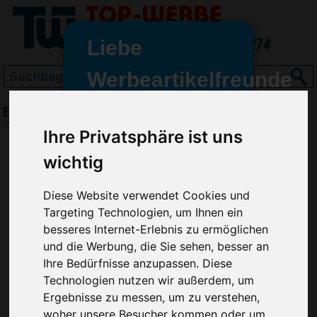
Liebe
Werbeartikelfreunde
und -
BIC Mark-it Permanent Marker, Weiß/Blau
wir sind wieder für Sie da
(Art.-Nr.:
BG3017-288
)
Ihre Privatsphäre ist uns
freundinnen,
wichtig
Seit dem 11. Januar 2022 haben
wir unsere aktiven Geschäfte an
die Firma Advertika übergeben.
Diese Website verwendet Cookies und
Targeting Technologien, um Ihnen ein
Ab sofort können Sie sich bei
besseres Internet-Erlebnis zu ermöglichen
Anfragen und Bestellungen
und die Werbung, die Sie sehen, besser an
vertrauensvoll an Ihre neuen
Ihre Bedürfnisse anzupassen. Diese
Werbemittel-Experten Christian
Technologien nutzen wir außerdem, um
Walter und Nico Vieira wenden.
Ergebnisse zu messen, um zu verstehen,
woher unsere Besucher kommen oder um