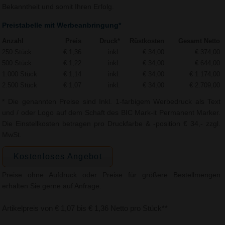
Bekanntheit und somit Ihren Erfolg.
Preistabelle mit Werbeanbringung*
Anzahl
Preis
Druck*
Rüstkosten
Gesamt Netto
250 Stück
€ 1,36
inkl.
€ 34,00
€ 374,00
500 Stück
€ 1,22
inkl.
€ 34,00
€ 644,00
1.000 Stück
€ 1,14
inkl.
€ 34,00
€ 1.174,00
2.500 Stück
€ 1,07
inkl.
€ 34,00
€ 2.709,00
* Die genannten Preise sind Inkl. 1-farbigem Werbedruck als Text
und / oder Logo auf dem Schaft des BIC Mark-it Permanent Marker.
Die Einstellkosten betragen pro Druckfarbe & -position € 34,- zzgl.
MwSt.
Kostenloses Angebot
Preise ohne Aufdruck oder Preise für größere Bestellmengen
erhalten Sie gerne auf Anfrage.
Artikelpreis von € 1,07 bis € 1,36 Netto pro Stück**