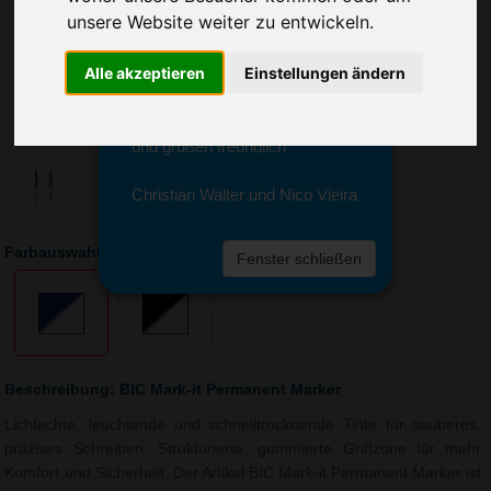
Sie erreichen sie von Montag bis
unsere Website weiter zu entwickeln.
Freitag zwischen 8 und 18 Uhr
unter 0611 94 585 2749 oder
Alle akzeptieren
Einstellungen ändern
info@advertika.de.
Wir freuen uns auf Ihre Anfrage
und grüßen freundlich
Christian Walter und Nico Vieira
Farbauswahl: BIC Mark-it Permanent Marker
Fenster schließen
Beschreibung: BIC Mark-it Permanent Marker
Lichtechte, leuchtende und schnelltrocknende Tinte für sauberes,
präzises Schreiben. Strukturierte, gummierte Griffzone für mehr
Komfort und Sicherheit. Der Artikel BIC Mark-it Permanent Marker ist