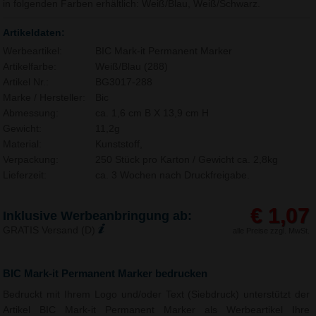
in folgenden Farben erhältlich: Weiß/Blau, Weiß/Schwarz.
Artikeldaten:
Werbeartikel:
BIC Mark-it Permanent Marker
Artikelfarbe:
Weiß/Blau (288)
Artikel Nr.:
BG3017-288
Marke / Hersteller:
Bic
Abmessung:
ca. 1,6 cm B X 13,9 cm H
Gewicht:
11,2g
Material:
Kunststoff,
Verpackung:
250 Stück pro Karton / Gewicht ca. 2,8kg
Lieferzeit:
ca. 3 Wochen nach Druckfreigabe.
€ 1,07
Inklusive Werbeanbringung ab:
GRATIS Versand (D)
alle Preise zzgl. MwSt.
BIC Mark-it Permanent Marker bedrucken
Bedruckt mit Ihrem Logo und/oder Text (Siebdruck) unterstützt der
Artikel BIC Mark-it Permanent Marker als Werbeartikel Ihre