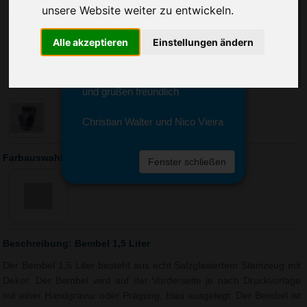
Sie erreichen sie von Montag bis
unsere Website weiter zu entwickeln.
Freitag zwischen 8 und 18 Uhr
unter 0611 94 585 2749 oder
Alle akzeptieren
Einstellungen ändern
info@advertika.de.
Wir freuen uns auf Ihre Anfrage
und grüßen freundlich
Christian Walter und Nico Vieira
Farbauswahl: Bembel 1,5 Liter
Fenster schließen
Beschreibung: Bembel 1,5 Liter
Der Bembel 1,5 Liter besteht aus echt Salzglasiertem Steinzeug mit
Dekor. Der Bembel wird auf der Vorderseite je nach Druckvorlage
mit einer Handgravur oder Prägung, blau ausgelegt. Der Bembel ist