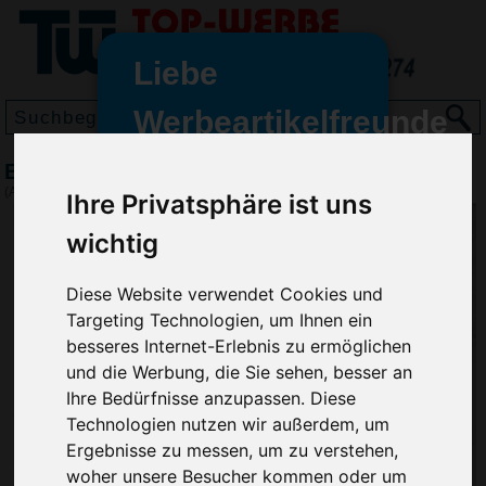
Liebe
Werbeartikelfreunde
und -
Bembel 1,5 Liter
wir sind wieder für Sie da
(Art.-Nr.:
SK2736
)
Ihre Privatsphäre ist uns
freundinnen,
wichtig
Seit dem 11. Januar 2022 haben
wir unsere aktiven Geschäfte an
Diese Website verwendet Cookies und
die Firma Advertika übergeben.
Targeting Technologien, um Ihnen ein
besseres Internet-Erlebnis zu ermöglichen
Ab sofort können Sie sich bei
Anfragen und Bestellungen
und die Werbung, die Sie sehen, besser an
vertrauensvoll an Ihre neuen
Ihre Bedürfnisse anzupassen. Diese
Werbemittel-Experten Christian
Technologien nutzen wir außerdem, um
Walter und Nico Vieira wenden.
Ergebnisse zu messen, um zu verstehen,
woher unsere Besucher kommen oder um