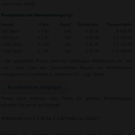
somit Ihren Erfolg.
Preistabelle mit Werbeanbringung*
Anzahl
Preis
Druck*
Rüstkosten
Gesamt Netto
100 Stück
€ 3,92
inkl.
€ 34,00
€ 426,00
500 Stück
€ 2,97
inkl.
€ 34,00
€ 1.519,00
1.000 Stück
€ 2,68
inkl.
€ 34,00
€ 2.714,00
5.000 Stück
€ 2,56
inkl.
€ 34,00
€ 12.834,00
* Die genannten Preise sind Inkl. 1-farbigem Werbedruck als Text
und / oder Logo des Taschenhalter Round. Die Einstellkosten
betragen pro Druckfarbe & -position € 34,- zzgl. MwSt.
Kostenloses Angebot
Preise ohne Aufdruck oder Preise für größere Bestellmengen
erhalten Sie gerne auf Anfrage.
Artikelpreis von € 2,56 bis € 3,92 Netto pro Stück**
Aufgrund der ständigen Artikelupdates kann es eventuell zu