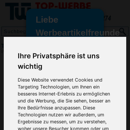
Liebe
Werbeartikelfreunde
und -
Taschenhalter Round, Silber
wir sind wieder für Sie da
(Art.-Nr.:
EL4786-032
)
Ihre Privatsphäre ist uns
freundinnen,
wichtig
Seit dem 11. Januar 2022 haben
wir unsere aktiven Geschäfte an
Diese Website verwendet Cookies und
die Firma Advertika übergeben.
Targeting Technologien, um Ihnen ein
Ab sofort können Sie sich bei
besseres Internet-Erlebnis zu ermöglichen
Anfragen und Bestellungen
und die Werbung, die Sie sehen, besser an
vertrauensvoll an Ihre neuen
Ihre Bedürfnisse anzupassen. Diese
Werbemittel-Experten Christian
Technologien nutzen wir außerdem, um
Walter und Nico Vieira wenden.
Ergebnisse zu messen, um zu verstehen,
woher unsere Besucher kommen oder um