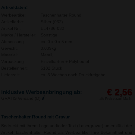
Artikeldaten:
Werbeartikel:
Taschenhalter Round
Artikelfarbe:
Silber (032)
Artikel Nr.:
EL4786-032
Marke / Hersteller:
Sonstige
Abmessung:
ca. 0 x 0 x 5 mm
Gewicht:
0,039kg
Material:
Metall,
Verpackung:
Einzelkarton + Polybeutel
Bestelleinheit:
5182 Stück
Lieferzeit:
ca. 3 Wochen nach Druckfreigabe.
€ 2,56
Inklusive Werbeanbringung ab:
GRATIS Versand (D)
alle Preise zzgl. MwSt.
Taschenhalter Round mit Gravur
Bedruckt mit Ihrem Logo und/oder Text (Lasergravur) unterstützt der
Artikel Taschenhalter Round als Werbeartikel Ihre Bekanntheit und