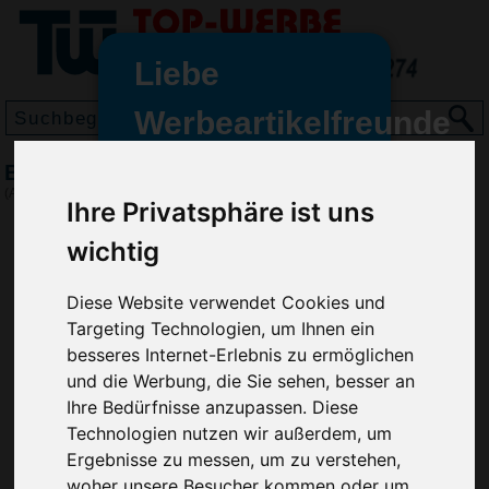
Liebe
Werbeartikelfreunde
und -
Beachball-Set Colour
wir sind wieder für Sie da
(Art.-Nr.:
EL3198
)
Ihre Privatsphäre ist uns
freundinnen,
wichtig
Seit dem 11. Januar 2022 haben
wir unsere aktiven Geschäfte an
die Firma Advertika übergeben.
Diese Website verwendet Cookies und
Targeting Technologien, um Ihnen ein
Ab sofort können Sie sich bei
besseres Internet-Erlebnis zu ermöglichen
Anfragen und Bestellungen
und die Werbung, die Sie sehen, besser an
vertrauensvoll an Ihre neuen
Ihre Bedürfnisse anzupassen. Diese
Werbemittel-Experten Christian
Technologien nutzen wir außerdem, um
Walter und Nico Vieira wenden.
Ergebnisse zu messen, um zu verstehen,
woher unsere Besucher kommen oder um