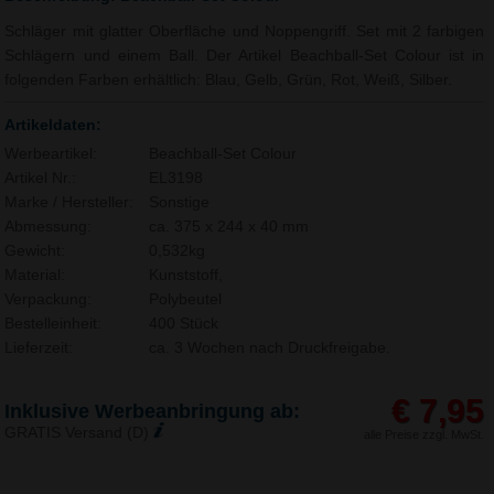
Schläger mit glatter Oberfläche und Noppengriff. Set mit 2 farbigen
Schlägern und einem Ball. Der Artikel Beachball-Set Colour ist in
folgenden Farben erhältlich: Blau, Gelb, Grün, Rot, Weiß, Silber.
Artikeldaten:
Werbeartikel:
Beachball-Set Colour
Artikel Nr.:
EL3198
Marke / Hersteller:
Sonstige
Abmessung:
ca. 375 x 244 x 40 mm
Gewicht:
0,532kg
Material:
Kunststoff,
Verpackung:
Polybeutel
Bestelleinheit:
400 Stück
Lieferzeit:
ca. 3 Wochen nach Druckfreigabe.
€ 7,95
Inklusive Werbeanbringung ab:
GRATIS Versand (D)
alle Preise zzgl. MwSt.