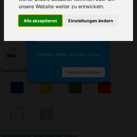
Sie erreichen sie von Montag bis
unsere Website weiter zu entwickeln.
Freitag zwischen 8 und 18 Uhr
unter 0611 94 585 2749 oder
Alle akzeptieren
Einstellungen ändern
info@advertika.de.
Wir freuen uns auf Ihre Anfrage
und grüßen freundlich
Christian Walter und Nico Vieira
Farbauswahl: Beachball-Set Colour
Fenster schließen
Beschreibung: Beachball-Set Colour