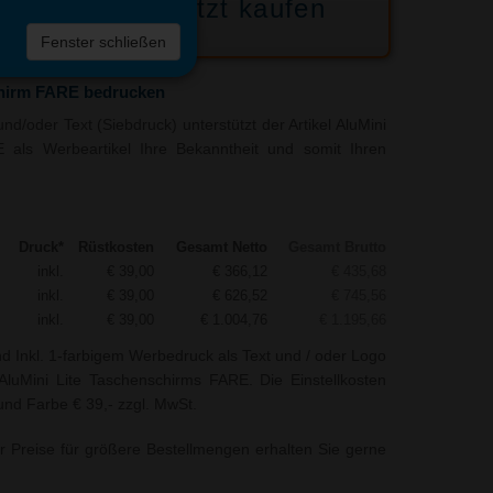
Jetzt kaufen
 die
Fenster schließen
liste
chirm FARE bedrucken
d/oder Text (Siebdruck) unterstützt der Artikel AluMini
 als Werbeartikel Ihre Bekanntheit und somit Ihren
Druck*
Rüstkosten
Gesamt Netto
Gesamt Brutto
inkl.
€ 39,00
€ 366,12
€ 435,68
inkl.
€ 39,00
€ 626,52
€ 745,56
inkl.
€ 39,00
€ 1.004,76
€ 1.195,66
nd Inkl. 1-farbigem Werbedruck als Text und / oder Logo
luMini Lite Taschenschirms FARE. Die Einstellkosten
 und Farbe € 39,- zzgl. MwSt.
r Preise für größere Bestellmengen erhalten Sie gerne