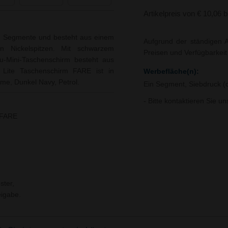
Artikelpreis von € 10,06 
6 Segmente und besteht aus einem
Aufgrund der ständigen A
zen Nickelspitzen. Mit schwarzem
Preisen und Verfügbarkei
lu-Mini-Taschenschirm besteht aus
i Lite Taschenschirm FARE ist in
Werbefläche(n):
me, Dunkel Navy, Petrol.
Ein Segment, Siebdruck (
- Bitte kontaktieren Sie u
 FARE
ster,
igabe.