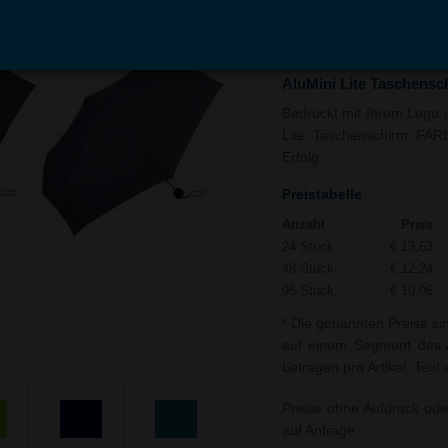
In den
Auf
Warenkorb
Merk
AluMini Lite Taschens
Bedruckt mit Ihrem Logo un
Lite Taschenschirm FARE
Erfolg.
Preistabelle
Anzahl
Preis
24 Stück
€ 13,63
48 Stück
€ 12,24
96 Stück
€ 10,06
* Die genannten Preise si
auf einem Segment des A
betragen pro Artikel, Text
Preise ohne Aufdruck ode
auf Anfrage.