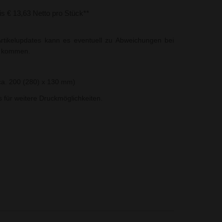
bis € 13,63 Netto pro Stück**
rtikelupdates kann es eventuell zu Abweichungen bei
t kommen.
ca. 200 (280) x 130 mm)
ns für weitere Druckmöglichkeiten.