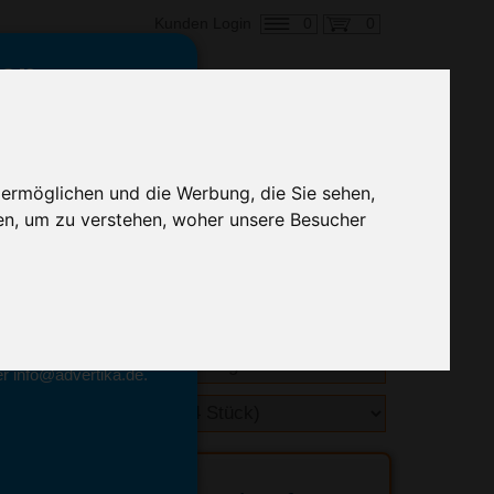
0
0
Kunden Login
en,
€ 10,06
ringung ab:
 ermöglichen und die Werbung, die Sie sehen,
alle Preise zzgl. MwSt.
en, um zu verstehen, woher unsere Besucher
hnelle Preiskalkulation
geben.
emittel-Experten
r info@advertika.de.
ebot