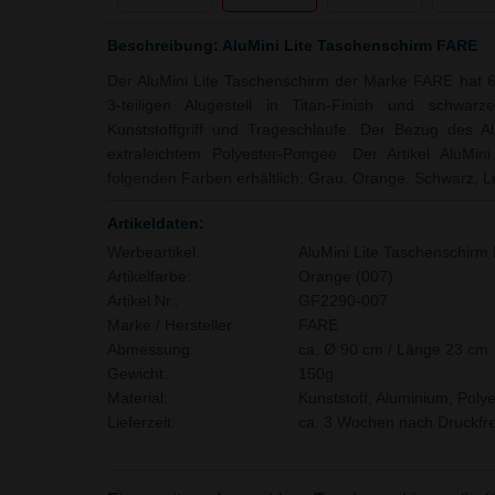
Beschreibung: AluMini Lite Taschenschirm FARE
Der AluMini Lite Taschenschirm der Marke FARE hat 
3-teiligen Alugestell in Titan-Finish und schwar
Kunststoffgriff und Trageschlaufe. Der Bezug des A
extraleichtem Polyester-Pongee. Der Artikel AluMin
folgenden Farben erhältlich: Grau, Orange, Schwarz, Li
Artikeldaten:
Werbeartikel:
AluMini Lite Taschenschirm
Artikelfarbe:
Orange (007)
Artikel Nr.:
GF2290-007
Marke / Hersteller:
FARE
Abmessung:
ca. Ø 90 cm / Länge 23 cm
Gewicht:
150g
Material:
Kunststoff, Aluminium, Polye
Lieferzeit:
ca. 3 Wochen nach Druckfre