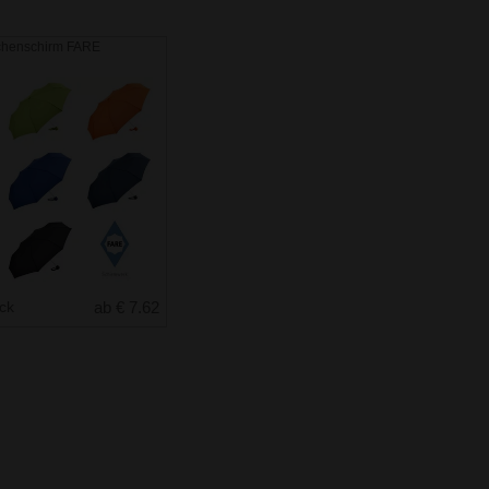
schenschirm FARE
uck
ab € 7.62