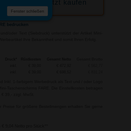
Jetzt kaufen
 die
Fenster schließen
liste
ARE bedrucken
nd/oder Text (Siebdruck) unterstützt der Artikel Mini-
rbeartikel Ihre Bekanntheit und somit Ihren Erfolg.
Druck*
Rüstkosten
Gesamt Netto
Gesamt Brutto
inkl.
€ 39,00
€ 472,92
€ 562,77
inkl.
€ 39,00
€ 698,52
€ 831,24
nd Inkl. 1-farbigem Werbedruck als Text und / oder Logo
ni-Taschenschirms FARE. Die Einstellkosten betragen
e € 39,- zzgl. MwSt.
r Preise für größere Bestellmengen erhalten Sie gerne
s € 9,04 Netto pro Stück**