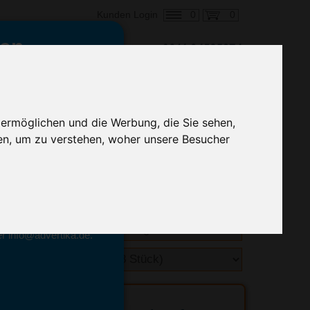
0
0
Kunden Login
en,
€ 6,87
ringung ab:
 ermöglichen und die Werbung, die Sie sehen,
alle Preise zzgl. MwSt.
en, um zu verstehen, woher unsere Besucher
hnelle Preiskalkulation
geben.
emittel-Experten
r info@advertika.de.
ebot