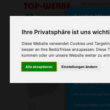
Mini-Taschenschirm
#minitaschenschirmf
Liebe Wer
SORTIMENT
>
>
>
Startseite
Regenschirme
Taschenschirme
Mini-Tasc
Ihre Privatsphäre ist uns wicht
Mini-Taschenschirm FARE, Grau
wir sind wieder f
(Art.-Nr.:
GF2282-003
)
Diese Website verwendet Cookies und Targeting
besser an Ihre Bedürfnisse anzupassen. Diese
kommen oder um unsere Website weiter zu ent
Seit dem 11. Januar 2
Alle akzeptieren
Einstellungen ändern
Ab sofort können Sie s
Christian Walter und N
Sie erreichen sie von 
Wir freuen uns auf Ihr
Christian Walter und Ni