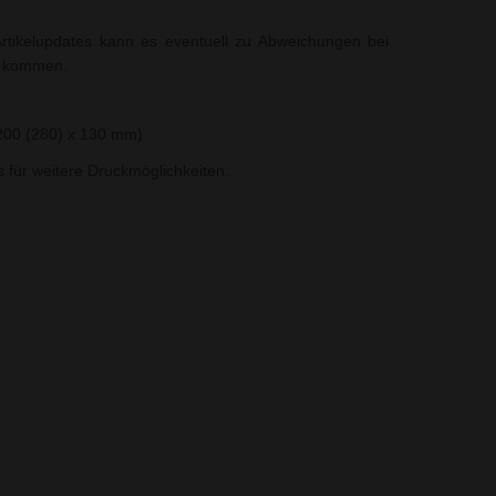
rtikelupdates kann es eventuell zu Abweichungen bei
t kommen.
200 (280) x 130 mm)
ns für weitere Druckmöglichkeiten.