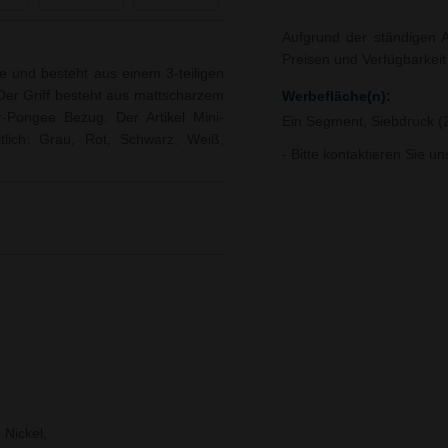
Aufgrund der ständigen A
Preisen und Verfügbarkei
 und besteht aus einem 3-teiligen
 Der Griff besteht aus mattscharzem
Werbefläche(n):
r-Pongee Bezug. Der Artikel Mini-
Ein Segment, Siebdruck (
tlich: Grau, Rot, Schwarz, Weiß,
- Bitte kontaktieren Sie u
 Nickel,