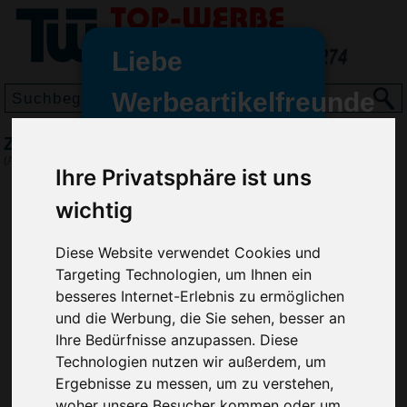
Liebe
Werbeartikelfreunde
und -
Zollstock 2 Meter (9072)
wir sind wieder für Sie da
(Art.-Nr.:
BM2206
)
Ihre Privatsphäre ist uns
freundinnen,
wichtig
Seit dem 11. Januar 2022 haben
wir unsere aktiven Geschäfte an
die Firma Advertika übergeben.
Diese Website verwendet Cookies und
Targeting Technologien, um Ihnen ein
Ab sofort können Sie sich bei
besseres Internet-Erlebnis zu ermöglichen
Anfragen und Bestellungen
und die Werbung, die Sie sehen, besser an
vertrauensvoll an Ihre neuen
Ihre Bedürfnisse anzupassen. Diese
Werbemittel-Experten Christian
Technologien nutzen wir außerdem, um
Walter und Nico Vieira wenden.
Ergebnisse zu messen, um zu verstehen,
woher unsere Besucher kommen oder um