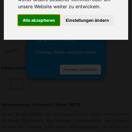
Sie erreichen sie von Montag bis
unsere Website weiter zu entwickeln.
Freitag zwischen 8 und 18 Uhr
unter 0611 94 585 2749 oder
info@advertika.de.
Alle akzeptieren
Einstellungen ändern
Wir freuen uns auf Ihre Anfrage
und grüßen freundlich
Christian Walter und Nico Vieira
Farbauswahl: Zollstock 2 Meter (9072)
Fenster schließen
Beschreibung: Zollstock 2 Meter (9072)
Dieser Blockmaßstab hat eine Länge von 2 Meter, innenliegende
gehärtete Stahlfedern, durchgenietet, Linealfunktion. Der Zollstock
hat eine 90° Rastung sowie einen Winkelgradskala am ersten und