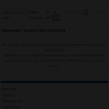
Artikel: 1 bis 1 |
Artikel
16
32
« zurück
|
1
|
nächste
von 1
pro Seite:
64
Alle
»
Slazenger Jacken mit Aufdruck
Sie können den gewünschten Werbeartikel in unserem Online-Shop
nicht finden?
Schicken Sie uns einfach Ihre Anfrage über unser
Kontaktformular
oder rufen Sie uns an: 0611 94 585 274. Wir helfen Ihnen gerne
weiter.
Über uns
Kontakt
Firmenprofil
Impressum