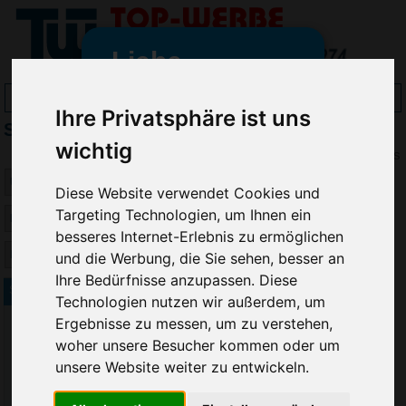
Liebe
Werbeartikelfreunde
Ihre Privatsphäre ist uns
Slazenger Jacken bedrucken
und -
wichtig
wir sind wieder für Sie da
Preis
freundinnen,
Diese Website verwendet Cookies und
Seit dem 11. Januar 2022 haben
Targeting Technologien, um Ihnen ein
wir unsere aktiven Geschäfte an
besseres Internet-Erlebnis zu ermöglichen
die Firma Advertika übergeben.
und die Werbung, die Sie sehen, besser an
Ihre Bedürfnisse anzupassen. Diese
Ab sofort können Sie sich bei
Slazenger Herren Softshell Jacke
Technologien nutzen wir außerdem, um
Anfragen und Bestellungen
Ergebnisse zu messen, um zu verstehen,
vertrauensvoll an Ihre neuen
woher unsere Besucher kommen oder um
Werbemittel-Experten Christian
unsere Website weiter zu entwickeln.
Walter und Nico Vieira wenden.