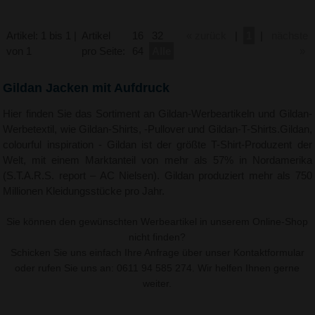
Artikel: 1 bis 1 |
Artikel
16
32
« zurück
|
1
|
nächste
von 1
pro Seite:
64
Alle
»
Gildan Jacken mit Aufdruck
Hier finden Sie das Sortiment an Gildan-Werbeartikeln und Gildan-
Werbetextil, wie Gildan-Shirts, -Pullover und Gildan-T-Shirts.Gildan,
colourful inspiration - Gildan ist der größte T-Shirt-Produzent der
Welt, mit einem Marktanteil von mehr als 57% in Nordamerika
(S.T.A.R.S. report – AC Nielsen). Gildan produziert mehr als 750
Millionen Kleidungsstücke pro Jahr.
Sie können den gewünschten Werbeartikel in unserem Online-Shop
nicht finden?
Schicken Sie uns einfach Ihre Anfrage über unser
Kontaktformular
oder rufen Sie uns an: 0611 94 585 274. Wir helfen Ihnen gerne
weiter.