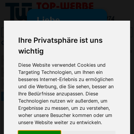
Liebe
Werbeartikelfreunde
Ihre Privatsphäre ist uns
Gildan Jacken bedrucken
und -
wir sind wieder für Sie da
wichtig
Preis
freundinnen,
Diese Website verwendet Cookies und
Seit dem 11. Januar 2022 haben
Targeting Technologien, um Ihnen ein
wir unsere aktiven Geschäfte an
besseres Internet-Erlebnis zu ermöglichen
die Firma Advertika übergeben.
und die Werbung, die Sie sehen, besser an
Ihre Bedürfnisse anzupassen. Diese
Ab sofort können Sie sich bei
Gildan Full Zip Youth Hooded Sweatshirt
Technologien nutzen wir außerdem, um
Anfragen und Bestellungen
Ergebnisse zu messen, um zu verstehen,
vertrauensvoll an Ihre neuen
woher unsere Besucher kommen oder um
Werbemittel-Experten Christian
Walter und Nico Vieira wenden.
unsere Website weiter zu entwickeln.