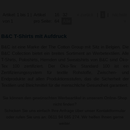
Artikel: 1 bis 1 |
Artikel
16
32
« zurück
|
1
|
nächste
von 1
pro Seite:
64
Alle
»
B&C T-Shirts mit Aufdruck
B&C ist eine Marke der The Cotton Group mit Sitz in Belgien. Die
B&C Collection bietet ein breites Sortiment an Werbetextilien. Alle
T-Shirts, Poloshirts, Hemden und Sweatshirts von B&C sind Öko-
Tex 100 zertifiziert. Der Öko-Tex Standard 100 ist ein
Zertifizierungssystem für textile Rohstoffe, Zwischen- und
Endprodukte auf allen Produktionsstufen, das die Sicherheit der
Textilien und Bleichmittel für die menschliche Gesundheit garantiert.
Sie können den gewünschten Werbeartikel in unserem Online-Shop
nicht finden?
Schicken Sie uns einfach Ihre Anfrage über unser
Kontaktformular
oder rufen Sie uns an: 0611 94 585 274. Wir helfen Ihnen gerne
weiter.