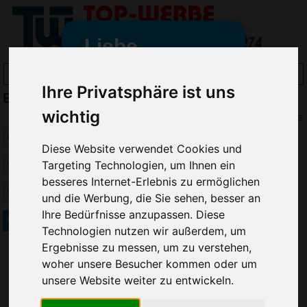
Liebe
Werbeartikelfreunde
Ihre Privatsphäre ist uns
B&C T-Shirts bedrucken
und -
wir sind wieder für Sie da
wichtig
Preis
freundinnen,
Diese Website verwendet Cookies und
Seit dem 11. Januar 2022 haben
Targeting Technologien, um Ihnen ein
wir unsere aktiven Geschäfte an
besseres Internet-Erlebnis zu ermöglichen
die Firma Advertika übergeben.
und die Werbung, die Sie sehen, besser an
Ihre Bedürfnisse anzupassen. Diese
Ab sofort können Sie sich bei
B&C t-shirt Exact 150 Kids, Colour
Technologien nutzen wir außerdem, um
Anfragen und Bestellungen
Ergebnisse zu messen, um zu verstehen,
vertrauensvoll an Ihre neuen
Werbemittel-Experten Christian
woher unsere Besucher kommen oder um
Walter und Nico Vieira wenden.
unsere Website weiter zu entwickeln.