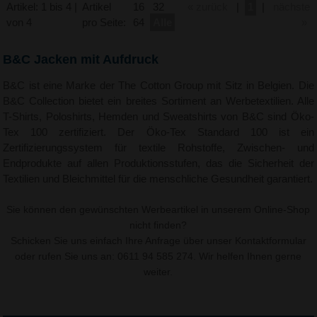
Artikel: 1 bis 4 |
Artikel
16
32
« zurück
|
1
|
nächste
von 4
pro Seite:
64
Alle
»
B&C Jacken mit Aufdruck
B&C ist eine Marke der The Cotton Group mit Sitz in Belgien. Die
B&C Collection bietet ein breites Sortiment an Werbetextilien. Alle
T-Shirts, Poloshirts, Hemden und Sweatshirts von B&C sind Öko-
Tex 100 zertifiziert. Der Öko-Tex Standard 100 ist ein
Zertifizierungssystem für textile Rohstoffe, Zwischen- und
Endprodukte auf allen Produktionsstufen, das die Sicherheit der
Textilien und Bleichmittel für die menschliche Gesundheit garantiert.
Sie können den gewünschten Werbeartikel in unserem Online-Shop
nicht finden?
Schicken Sie uns einfach Ihre Anfrage über unser
Kontaktformular
oder rufen Sie uns an: 0611 94 585 274. Wir helfen Ihnen gerne
weiter.