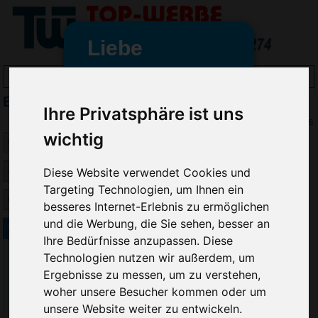
Liebe
Werbeartikelfreunde
B&C Jacken bedrucken
und -
Ihre Privatsphäre ist uns
wir sind wieder für Sie da
Preis
wichtig
freundinnen,
Seit dem 11. Januar 2022 haben
Diese Website verwendet Cookies und
wir unsere aktiven Geschäfte an
Targeting Technologien, um Ihnen ein
die Firma Advertika übergeben.
besseres Internet-Erlebnis zu ermöglichen
und die Werbung, die Sie sehen, besser an
Ab sofort können Sie sich bei
B&C Herren Sweatshirt Spider
Ihre Bedürfnisse anzupassen. Diese
Anfragen und Bestellungen
Technologien nutzen wir außerdem, um
vertrauensvoll an Ihre neuen
Werbemittel-Experten Christian
Ergebnisse zu messen, um zu verstehen,
Walter und Nico Vieira wenden.
woher unsere Besucher kommen oder um
unsere Website weiter zu entwickeln.